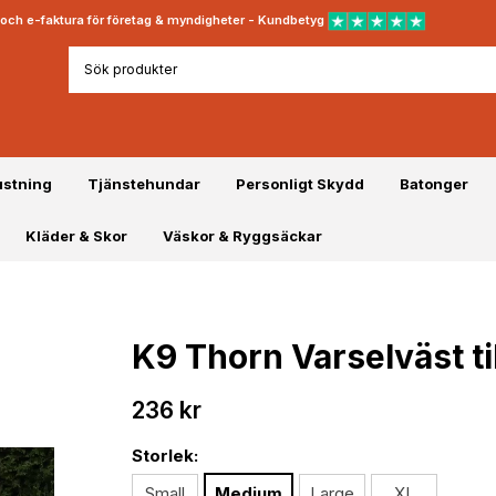
rt och e-faktura för företag & myndigheter - Kundbetyg
ustning
Tjänstehundar
Personligt Skydd
Batonger
Kläder & Skor
Väskor & Ryggsäckar
K9 Thorn Varselväst ti
236 kr
Storlek:
Small
Medium
Large
XL