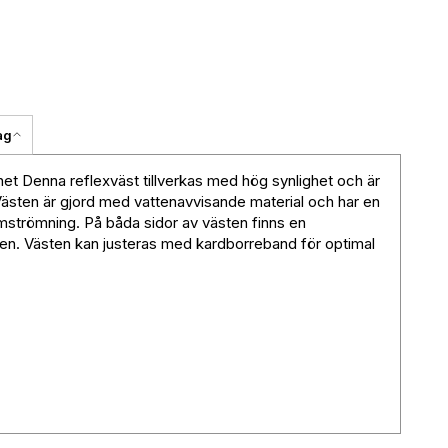
ag
t Denna reflexväst tillverkas med hög synlighet och är
Västen är gjord med vattenavvisande material och har en
nomströmning. På båda sidor av västen finns en
ten. Västen kan justeras med kardborreband för optimal