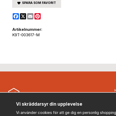
SPARA SOM FAVORIT
Facebook
X
Email
Pinterest
Artikelnummer:
K9T-003617-M
B
Vi skräddarsyr din upplevelse
Security Store Sweden AB (559430-0914)
Vi använder cookies för att ge dig en personlig shopping
kundservice@securitystore.se