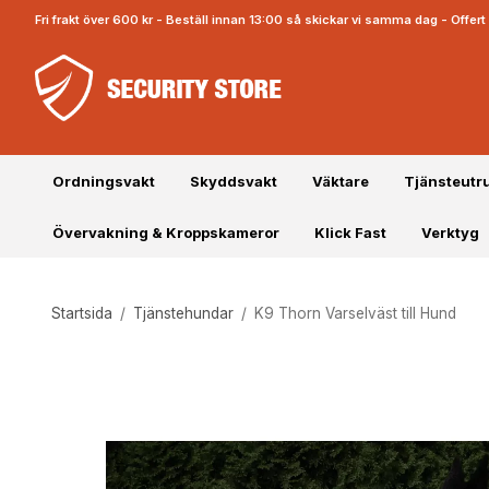
Fri frakt över 600 kr - Beställ innan 13:00 så skickar vi samma dag - Offe
Ordningsvakt
Skyddsvakt
Väktare
Tjänsteutr
Övervakning & Kroppskameror
Klick Fast
Verktyg
Startsida
/
Tjänstehundar
/
K9 Thorn Varselväst till Hund