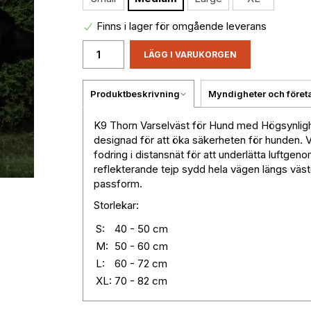
Finns i lager för omgående leverans
LÄGG I VARUKORGEN
Produktbeskrivning
Myndigheter och föret
K9 Thorn Varselväst för Hund med Högsynlighe
designad för att öka säkerheten för hunden. 
fodring i distansnät för att underlätta luftge
reflekterande tejp sydd hela vägen längs väs
passform.
Storlekar:
S:
40 - 50 cm
M:
50 - 60 cm
L:
60 - 72 cm
XL:
70 - 82 cm