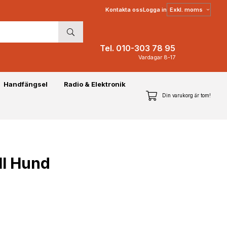
Välj
Kontakta oss
Logga in
moms
Tel. 010-303 78 95
Vardagar 8-17
Handfängsel
Radio & Elektronik
Din varukorg är tom!
ll Hund