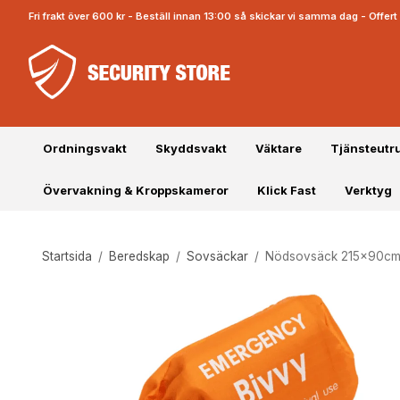
Fri frakt över 600 kr - Beställ innan 13:00 så skickar vi samma dag - Offe
Ordningsvakt
Skyddsvakt
Väktare
Tjänsteutr
Övervakning & Kroppskameror
Klick Fast
Verktyg
Startsida
/
Beredskap
/
Sovsäckar
/
Nödsovsäck 215x90cm 