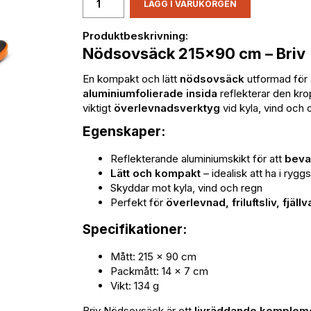
LÄGG I VARUKORGEN
Produktbeskrivning:
Nödsovsäck 215x90 cm – Briv
En kompakt och lätt
nödsovsäck
utformad för 
aluminiumfolierade insida
reflekterar den kr
viktigt
överlevnadsverktyg
vid kyla, vind och
Egenskaper:
Reflekterande aluminiumskikt för att
beva
Lätt och kompakt
– idealisk att ha i rygg
Skyddar mot kyla, vind och regn
Perfekt för
överlevnad, friluftsliv, fjä
Specifikationer:
Mått: 215 x 90 cm
Packmått: 14 x 7 cm
Vikt: 134 g
Briv Nödsovsäck är ett
livräddande komplem