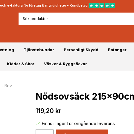
rt och e-faktura för företag & myndigheter - Kundbetyg
ustning
Tjänstehundar
Personligt Skydd
Batonger
Kläder & Skor
Väskor & Ryggsäckar
- Briv
Nödsovsäck 215x90cm 
119,20 kr
Finns i lager för omgående leverans