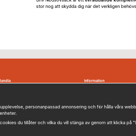
stor nog att skydda dig när det verkligen behövs
Handla
Information
Kontakta oss
Om oss
etalningsvillkor
Nyheter
Bevakningsbolag
Nyhetsbrev
upplevelse, personanpassad annonsering och för hålla våra webbplat
enheter.
Favoriter
Logga in
Kampanjer
Om cookies
a cookies du tillåter och vilka du vill stänga av genom att klicka på 
Myndigheter, kommuner och
Cookie inställningar
offentliga organisationer