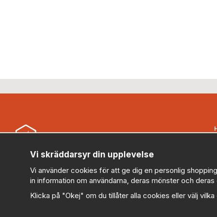
B
Vi skräddarsyr din upplevelse
Security Store Sweden AB (559430-0914)
Vi använder cookies för att ge dig en personlig shopping
kundservice@securitystore.se
in information om användarna, deras mönster och deras 
010-303 78 95 (Vardagar 08:00-17:00)
Klicka på "Okej" om du tillåter alla cookies eller välj vilk