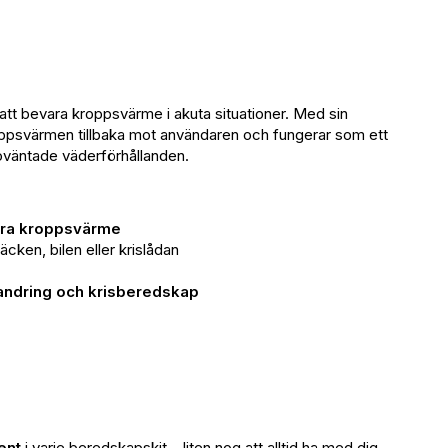
att bevara kroppsvärme i akuta situationer. Med sin
oppsvärmen tillbaka mot användaren och fungerar som ett
 oväntade väderförhållanden.
ra kroppsvärme
säcken, bilen eller krislådan
llvandring och krisberedskap
ent
i varje beredskapskit – liten nog att alltid ha med dig,