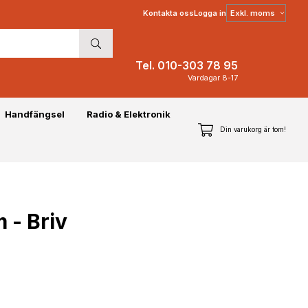
Välj
Kontakta oss
Logga in
moms
Tel. 010-303 78 95
Vardagar 8-17
Handfängsel
Radio & Elektronik
Din varukorg är tom!
- Briv