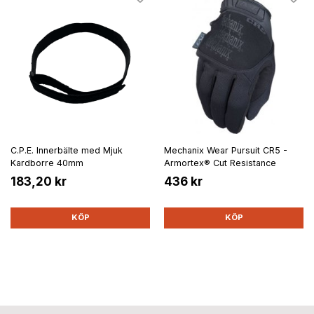
C.P.E. Innerbälte med Mjuk
Mechanix Wear Pursuit CR5 -
Kardborre 40mm
Armortex® Cut Resistance
183,20 kr
436 kr
KÖP
KÖP