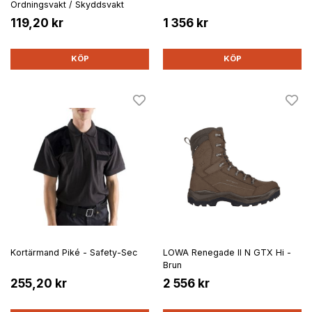
Ordningsvakt / Skyddsvakt
119,20 kr
1 356 kr
KÖP
KÖP
Kortärmand Piké - Safety-Sec
LOWA Renegade II N GTX Hi -
Brun
255,20 kr
2 556 kr