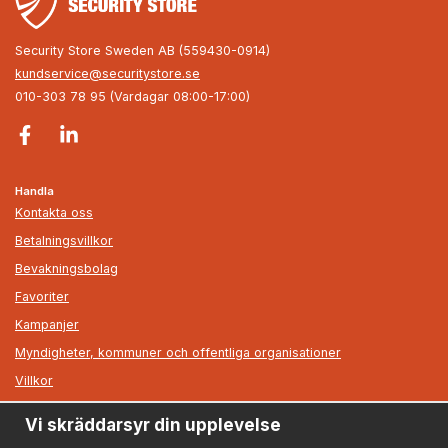
Security Store Sweden AB (559430-0914)
kundservice@securitystore.se
010-303 78 95 (Vardagar 08:00-17:00)
Handla
Kontakta oss
Betalningsvillkor
Bevakningsbolag
Favoriter
Kampanjer
Myndigheter, kommuner och offentliga organisationer
Villkor
Vi skräddarsyr din upplevelse
Information