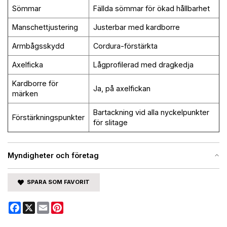
Sömmar
Fällda sömmar för ökad hållbarhet
Manschettjustering
Justerbar med kardborre
Armbågsskydd
Cordura-förstärkta
Axelficka
Lågprofilerad med dragkedja
Kardborre för
Ja, på axelfickan
märken
Bartackning vid alla nyckelpunkter
Förstärkningspunkter
för slitage
Myndigheter och företag
SPARA SOM FAVORIT
Facebook
X
Email
Pinterest