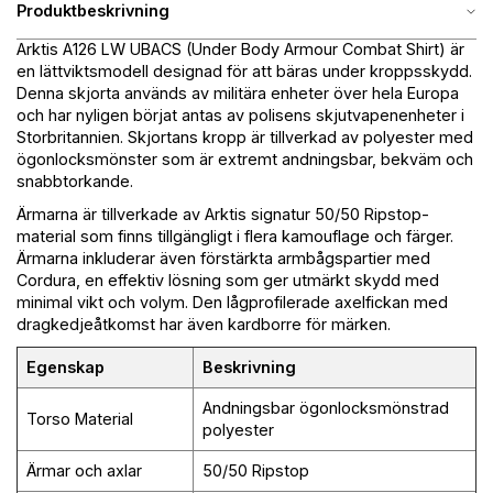
Produktbeskrivning
Arktis A126 LW UBACS (Under Body Armour Combat Shirt) är
en lättviktsmodell designad för att bäras under kroppsskydd.
Denna skjorta används av militära enheter över hela Europa
och har nyligen börjat antas av polisens skjutvapenenheter i
Storbritannien. Skjortans kropp är tillverkad av polyester med
ögonlocksmönster som är extremt andningsbar, bekväm och
snabbtorkande.
Ärmarna är tillverkade av Arktis signatur 50/50 Ripstop-
material som finns tillgängligt i flera kamouflage och färger.
Ärmarna inkluderar även förstärkta armbågspartier med
Cordura, en effektiv lösning som ger utmärkt skydd med
minimal vikt och volym. Den lågprofilerade axelfickan med
dragkedjeåtkomst har även kardborre för märken.
Egenskap
Beskrivning
Andningsbar ögonlocksmönstrad
Torso Material
polyester
Ärmar och axlar
50/50 Ripstop