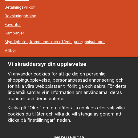
Betalningsvillkor
Bevakningsbolag
Favoriter
Kampanjer
Myndigheter, kommuner och offentliga organisationer
Villkor
Vi skräddarsyr din upplevelse
Information
Om oss
Vi använder cookies för att ge dig en personlig
shoppingupplevelse, personanpassad annonsering och
Nyheter
för hålla våra webbplatser tillförlitliga och säkra. För detta
Nyhetsbrev
ändamål samlar vi in information om användarna, deras
Logga in
mönster och deras enheter.
Om cookies
Klicka på "Okej" om du tillåter alla cookies eller välj vilka
cookies du tillåter och vilka du vill stänga av genom att
Cookie inställningar
klicka på "Inställningar" nedan.
Policy
FAQ
INSTÄLLNINGAR