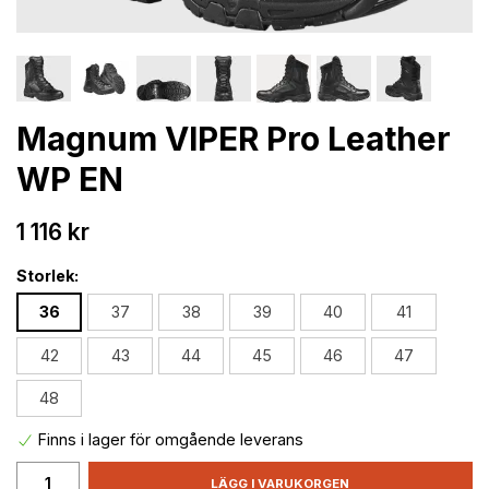
Magnum VIPER Pro Leather
WP EN
1 116 kr
Storlek:
36
37
38
39
40
41
42
43
44
45
46
47
48
Finns i lager för omgående leverans
LÄGG I VARUKORGEN