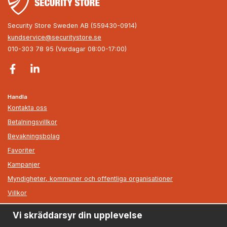
Security Store Sweden AB (559430-0914)
kundservice@securitystore.se
010-303 78 95 (Vardagar 08:00-17:00)
Handla
Kontakta oss
Betalningsvillkor
Bevakningsbolag
Favoriter
Kampanjer
Myndigheter, kommuner och offentliga organisationer
Villkor
Vi skräddarsyr din upplevelse
Information