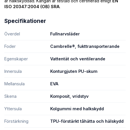
är halkskyddad. Kängan är testad och certifierad enligt
EN
ISO 20347:2004 (OB) SRA
.
Specifikationer
Överdel
Fullnarvsläder
Foder
Cambrelle®, fukttransporterande
Egenskaper
Vattentät och ventilerande
Innersula
Konturgjuten PU-skum
Mellansula
EVA
Skena
Komposit, vridstyv
Yttersula
Kolgummi med halkskydd
Förstärkning
TPU-förstärkt tåhätta och hälskydd