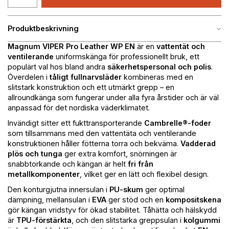
Produktbeskrivning
Magnum VIPER Pro Leather WP EN
är en
vattentät och
ventilerande
uniformskänga för professionellt bruk, ett
populärt val hos bland andra
säkerhetspersonal och polis
.
Överdelen i
tåligt fullnarvsläder
kombineras med en
slitstark konstruktion och ett utmärkt grepp – en
allroundkänga som fungerar under alla fyra årstider och är väl
anpassad för det nordiska väderklimatet.
Invändigt sitter ett fukttransporterande
Cambrelle®-foder
som tillsammans med den vattentäta och ventilerande
konstruktionen håller fötterna torra och bekväma.
Vadderad
plös och tunga
ger extra komfort, snörningen är
snabbtorkande och kängan är helt
fri från
metallkomponenter
, vilket ger en lätt och flexibel design.
Den konturgjutna innersulan i
PU-skum
ger optimal
dämpning, mellansulan i
EVA
ger stöd och en
kompositskena
gör kängan vridstyv för ökad stabilitet. Tåhätta och hälskydd
är
TPU-förstärkta
, och den slitstarka greppsulan i
kolgummi