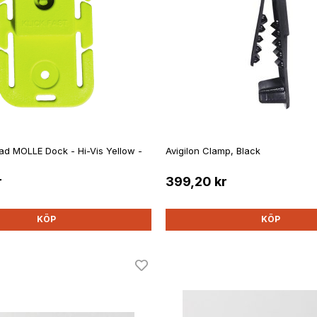
uad MOLLE Dock - Hi-Vis Yellow -
Avigilon Clamp, Black
r
399,20 kr
KÖP
KÖP