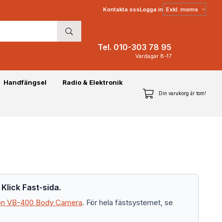
Välj
Kontakta oss
Logga in
moms
Tel. 010-303 78 95
Vardagar 8-17
Handfängsel
Radio & Elektronik
Din varukorg är tom!
 Klick Fast-sida.
lon VB-400 Body Camera
. För hela fästsystemet, se