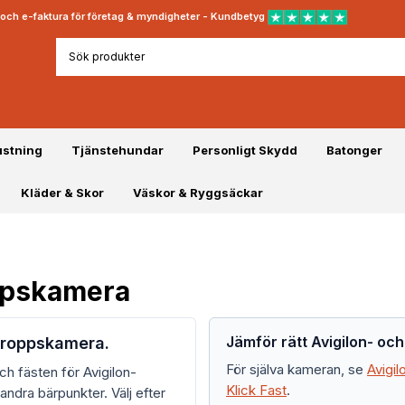
rt och e-faktura för företag & myndigheter - Kundbetyg
ustning
Tjänstehundar
Personligt Skydd
Batonger
Kläder & Skor
Väskor & Ryggsäckar
oppskamera
Jämför rätt Avigilon- och
 kroppskamera.
För själva kameran, se
Avigi
ch fästen för Avigilon-
Klick Fast
.
ndra bärpunkter. Välj efter