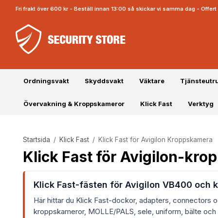
Fri frakt över 600 kr - Beställ innan 13:00 så skickar vi samma dag - Offe
Ordningsvakt
Skyddsvakt
Väktare
Tjänsteutr
Övervakning & Kroppskameror
Klick Fast
Verktyg
Startsida
/
Klick Fast
/
Klick Fast för Avigilon Kroppskamera
Klick Fast för Avigilon-kr
Klick Fast-fästen för Avigilon VB400 och
Här hittar du Klick Fast-dockor, adapters, connectors o
kroppskameror, MOLLE/PALS, sele, uniform, bälte och a