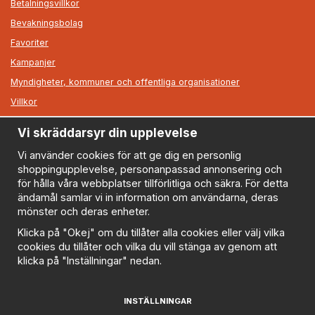
Betalningsvillkor
Bevakningsbolag
Favoriter
Kampanjer
Myndigheter, kommuner och offentliga organisationer
Villkor
Vi skräddarsyr din upplevelse
Information
Om oss
Vi använder cookies för att ge dig en personlig
shoppingupplevelse, personanpassad annonsering och
Nyheter
för hålla våra webbplatser tillförlitliga och säkra. För detta
Nyhetsbrev
ändamål samlar vi in information om användarna, deras
Logga in
mönster och deras enheter.
Om cookies
Klicka på "Okej" om du tillåter alla cookies eller välj vilka
cookies du tillåter och vilka du vill stänga av genom att
Cookie inställningar
klicka på "Inställningar" nedan.
Policy
FAQ
INSTÄLLNINGAR