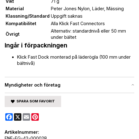
Vikt
71 g
Material
Peter Jones Nylon, Läder, Mässing
Klassning/Standard
Uppgift saknas
Kompatibilitet
Alla Klick Fast Connectors
Alternativ: standardnivå eller 50 mm
Övrigt
under bältet
Ingår i förpackningen
Klick Fast Dock monterad på läderögla (100 mm under
bältnivå)
Myndigheter och företag
SPARA SOM FAVORIT
Facebook
X
Email
Pinterest
Artikelnummer:
ENE-FG-42-000028