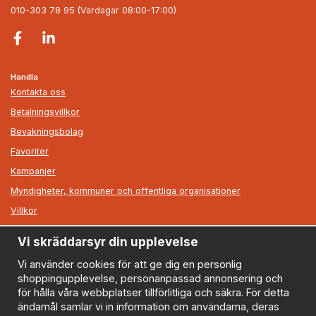
010-303 78 95 (Vardagar 08:00-17:00)
Handla
Kontakta oss
Betalningsvillkor
Bevakningsbolag
Favoriter
Kampanjer
Myndigheter, kommuner och offentliga organisationer
Villkor
Vi skräddarsyr din upplevelse
Information
Om oss
Vi använder cookies för att ge dig en personlig
shoppingupplevelse, personanpassad annonsering och
Nyheter
för hålla våra webbplatser tillförlitliga och säkra. För detta
Nyhetsbrev
ändamål samlar vi in information om användarna, deras