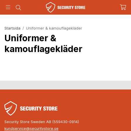
Startsida
/
Uniformer & kamouflagekläder
Uniformer &
kamouflagekläder
Security Store Sweden AB (559430-0914)
kundservice@securitystore.se