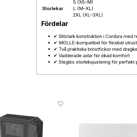
S (XS–M)
Storlekar
L (M–XL)
2XL (XL–3XL)
Fördelar
✔ Slitstark konstruktion i Cordura med r
✔ MOLLE-kompatibel för flexibel utrus
✔ Två praktiska bröstfickor med dragk
✔ Vadderade axlar för ökad komfort
✔ Steglös storleksjustering för perfekt