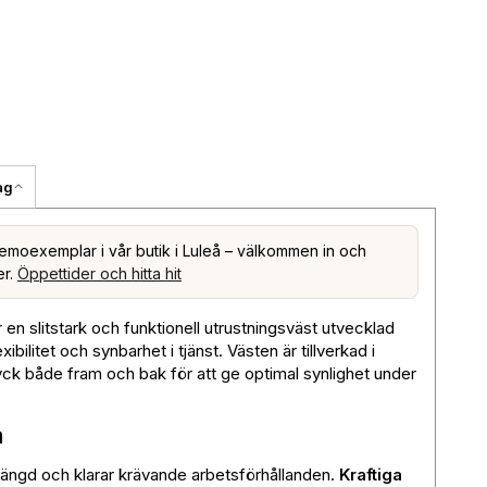
ag
emoexemplar i vår butik i Luleå – välkommen in och
er.
Öppettider och hitta hit
 en slitstark och funktionell utrustningsväst utvecklad
ibilitet och synbarhet i tjänst. Västen är tillverkad i
ryck både fram och bak för att ge optimal synlighet under
a
längd och klarar krävande arbetsförhållanden.
Kraftiga