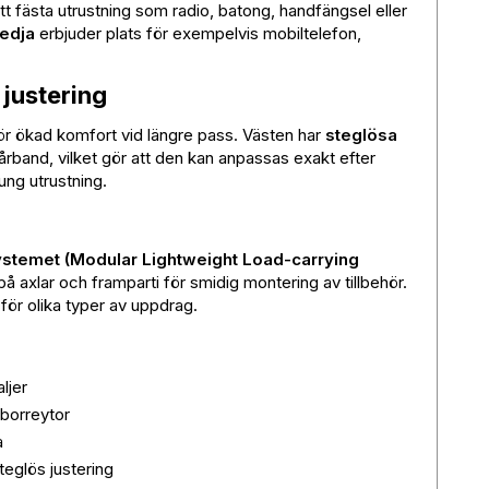
tt fästa utrustning som radio, batong, handfängsel eller
edja
erbjuder plats för exempelvis mobiltelefon,
justering
 ökad komfort vid längre pass. Västen har
steglösa
rband, vilket gör att den kan anpassas exakt efter
ng utrustning.
temet (Modular Lightweight Load-carrying
 axlar och framparti för smidig montering av tillbehör.
för olika typer av uppdrag.
ljer
borreytor
a
eglös justering