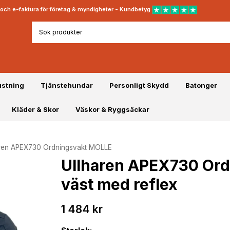
rt och e-faktura för företag & myndigheter - Kundbetyg
ustning
Tjänstehundar
Personligt Skydd
Batonger
Kläder & Skor
Väskor & Ryggsäckar
aren APEX730 Ordningsvakt MOLLE
Ullharen APEX730 Ord
väst med reflex
1 484 kr