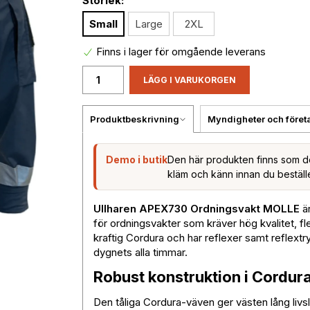
Storlek:
Small
Large
2XL
Finns i lager för omgående leverans
LÄGG I VARUKORGEN
Produktbeskrivning
Myndigheter och föret
Demo i butik
Den här produkten finns som d
kläm och känn innan du beställ
Ullharen APEX730 Ordningsvakt MOLLE
är
för ordningsvakter som kräver hög kvalitet, flex
kraftig Cordura och har reflexer samt reflext
dygnets alla timmar.
Robust konstruktion i Cordur
Den tåliga Cordura-väven ger västen lång livs