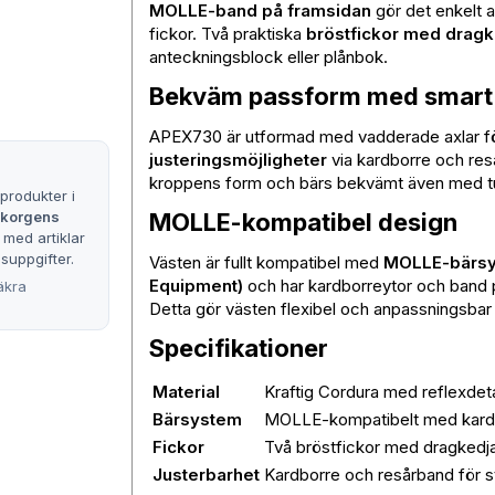
MOLLE-band på framsidan
gör det enkelt a
fickor. Två praktiska
bröstfickor med dragk
anteckningsblock eller plånbok.
Bekväm passform med smart 
APEX730 är utformad med vadderade axlar för
justeringsmöjligheter
via kardborre och reså
kroppens form och bärs bekvämt även med tu
produkter i
rukorgens
MOLLE-kompatibel design
 med artiklar
suppgifter.
Västen är fullt kompatibel med
MOLLE-bärsys
Equipment)
och har kardborreytor och band på
äkra
Detta gör västen flexibel och anpassningsbar 
Specifikationer
Material
Kraftig Cordura med reflexdeta
Bärsystem
MOLLE-kompatibelt med kard
Fickor
Två bröstfickor med dragkedj
Justerbarhet
Kardborre och resårband för st