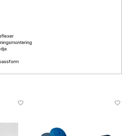
eflexer
tningsmontering
edja
 passform