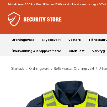
Fri frakt över 600 kr - Beställ innan 13:00 så skickar vi samma dag - Offe
Ordningsvakt
Skyddsvakt
Väktare
Tjänsteutr
Övervakning & Kroppskameror
Klick Fast
Verktyg
Startsida
/
Ordningsvakt
/
Reflexvästar Ordningsvakt
/
Ullh