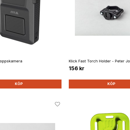
roppskamera
Klick Fast Torch Holder - Peter J
156 kr
KÖP
KÖP