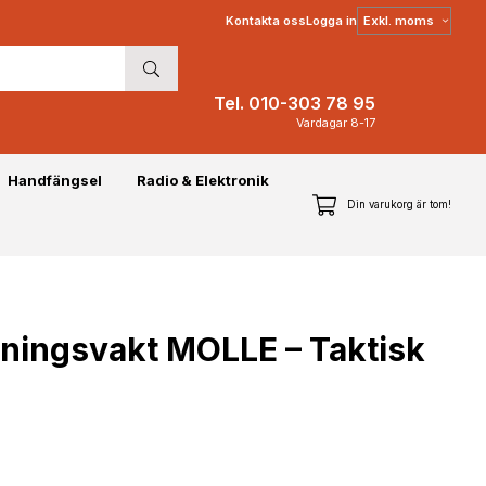
Välj
Kontakta oss
Logga in
moms
Tel. 010-303 78 95
Vardagar 8-17
Handfängsel
Radio & Elektronik
Din varukorg är tom!
ningsvakt MOLLE – Taktisk