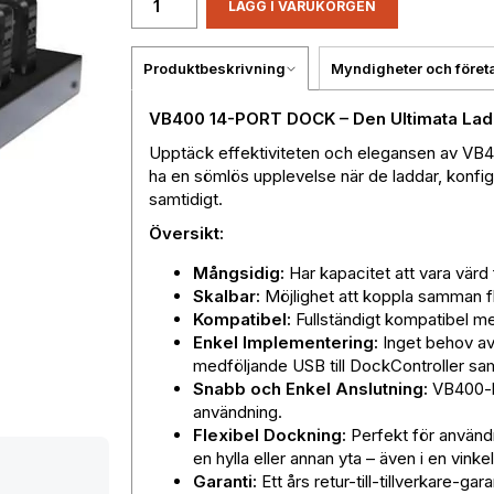
LÄGG I VARUKORGEN
Produktbeskrivning
Myndigheter och föret
VB400 14-PORT DOCK – Den Ultimata Lad
Upptäck effektiviteten och elegansen av VB4
ha en sömlös upplevelse när de laddar, konfi
samtidigt.
Översikt:
Mångsidig:
Har kapacitet att vara värd 
Skalbar:
Möjlighet att koppla samman fl
Kompatibel:
Fullständigt kompatibel 
Enkel Implementering:
Inget behov av 
medföljande USB till DockController sa
Snabb och Enkel Anslutning:
VB400-ka
användning.
Flexibel Dockning:
Perfekt för användn
en hylla eller annan yta – även i en vinkel
Garanti:
Ett års retur-till-tillverkare-g