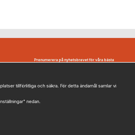
Prenumerera på nyhetsbrevet för våra bästa
erbjudanden och nyheter!
E-
postadress
ser tillförlitliga och säkra. För detta ändamål samlar vi
De uppgifter du matar in kommer endast användas till våra
nyhetsbrev.
"Inställningar" nedan.