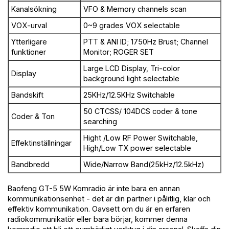
Kanalsökning
VFO & Memory channels scan
VOX-urval
0~9 grades VOX selectable
Ytterligare
PTT & ANI ID; 1750Hz Brust; Channel
funktioner
Monitor; ROGER SET
Large LCD Display, Tri-color
Display
background light selectable
Bandskift
25KHz/12.5KHz Switchable
50 CTCSS/ 104DCS coder & tone
Coder & Ton
searching
Hight /Low RF Power Switchable,
Effektinställningar
High/Low TX power selectable
Bandbredd
Wide/Narrow Band(25kHz/12.5kHz)
Baofeng GT-5 5W Komradio är inte bara en annan
kommunikationsenhet - det är din partner i pålitlig, klar och
effektiv kommunikation. Oavsett om du är en erfaren
radiokommunikatör eller bara börjar, kommer denna