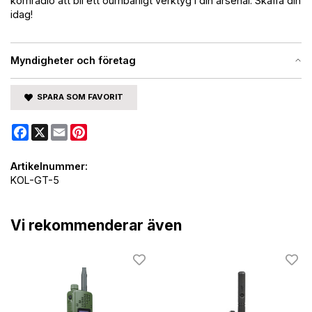
komradio att bli ett oumbärligt verktyg i din arsenal. Skaffa din
idag!
Myndigheter och företag
SPARA SOM FAVORIT
Facebook
X
Email
Pinterest
Artikelnummer:
KOL-GT-5
Vi rekommenderar även