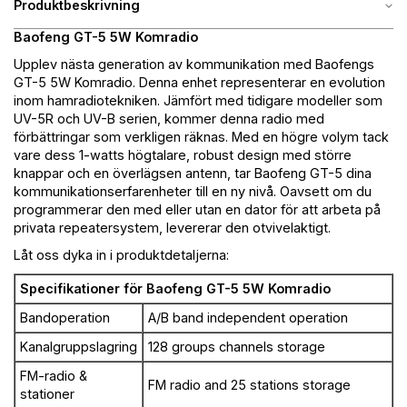
Produktbeskrivning
Baofeng GT-5 5W Komradio
Upplev nästa generation av kommunikation med Baofengs
GT-5 5W Komradio. Denna enhet representerar en evolution
inom hamradiotekniken. Jämfört med tidigare modeller som
UV-5R och UV-B serien, kommer denna radio med
förbättringar som verkligen räknas. Med en högre volym tack
vare dess 1-watts högtalare, robust design med större
knappar och en överlägsen antenn, tar Baofeng GT-5 dina
kommunikationserfarenheter till en ny nivå. Oavsett om du
programmerar den med eller utan en dator för att arbeta på
privata repeatersystem, levererar den otvivelaktigt.
Låt oss dyka in i produktdetaljerna:
Specifikationer för Baofeng GT-5 5W Komradio
Bandoperation
A/B band independent operation
Kanalgruppslagring
128 groups channels storage
FM-radio &
FM radio and 25 stations storage
stationer