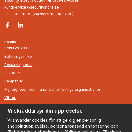
Security Store Sweden AB (559430-0914)
kundservice@securitystore.se
010-303 78 95 (Vardagar 08:00-17:00)
Handla
Kontakta oss
Betalningsvillkor
Bevakningsbolag
Favoriter
Kampanjer
Myndigheter, kommuner och offentliga organisationer
Villkor
Vi skräddarsyr din upplevelse
Information
Om oss
Vi använder cookies för att ge dig en personlig
shoppingupplevelse, personanpassad annonsering och
Nyheter
för hålla våra webbplatser tillförlitliga och säkra. För detta