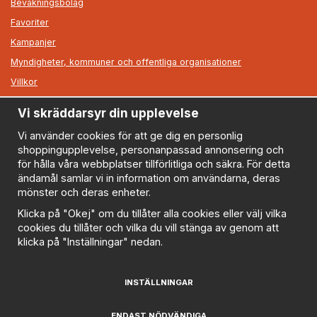
Bevakningsbolag
Favoriter
Kampanjer
Myndigheter, kommuner och offentliga organisationer
Villkor
Vi skräddarsyr din upplevelse
Information
Om oss
Vi använder cookies för att ge dig en personlig
shoppingupplevelse, personanpassad annonsering och
Nyheter
för hålla våra webbplatser tillförlitliga och säkra. För detta
Nyhetsbrev
ändamål samlar vi in information om användarna, deras
Logga in
mönster och deras enheter.
Om cookies
Klicka på "Okej" om du tillåter alla cookies eller välj vilka
cookies du tillåter och vilka du vill stänga av genom att
Cookie inställningar
klicka på "Inställningar" nedan.
Policy
FAQ
INSTÄLLNINGAR
Prenumerera på nyhetsbrevet för våra bästa erbjudanden
och nyheter!
ENDAST NÖDVÄNDIGA