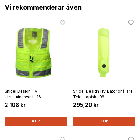
Vi rekommenderar även
Snigel Design HV
Snigel Design HV Batonghållare
Utrustningsväst -16
Teleskopisk -08
2 108 kr
295,20 kr
KÖP
KÖP