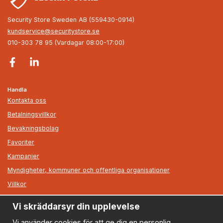
Security Store Sweden AB (559430-0914)
kundservice@securitystore.se
010-303 78 95 (Vardagar 08:00-17:00)
Handla
Kontakta oss
Betalningsvillkor
Bevakningsbolag
Favoriter
Kampanjer
Myndigheter, kommuner och offentliga organisationer
Villkor
Vi skräddarsyr din upplevelse
Information
Om oss
Vi använder cookies för att ge dig en personlig