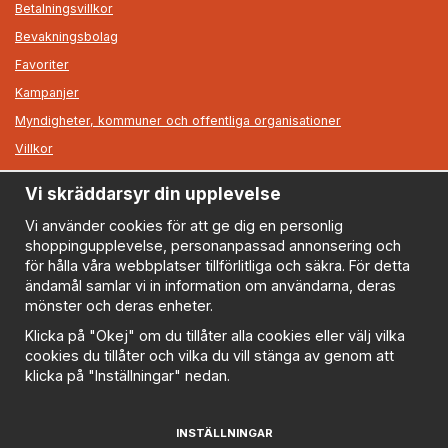
Betalningsvillkor
Bevakningsbolag
Favoriter
Kampanjer
Myndigheter, kommuner och offentliga organisationer
Villkor
Vi skräddarsyr din upplevelse
Information
Om oss
Vi använder cookies för att ge dig en personlig
shoppingupplevelse, personanpassad annonsering och
Nyheter
för hålla våra webbplatser tillförlitliga och säkra. För detta
Nyhetsbrev
ändamål samlar vi in information om användarna, deras
Logga in
mönster och deras enheter.
Om cookies
Klicka på "Okej" om du tillåter alla cookies eller välj vilka
cookies du tillåter och vilka du vill stänga av genom att
Cookie inställningar
klicka på "Inställningar" nedan.
Policy
FAQ
INSTÄLLNINGAR