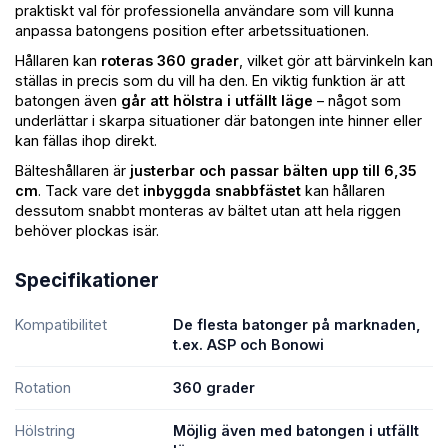
praktiskt val för professionella användare som vill kunna
anpassa batongens position efter arbetssituationen.
Hållaren kan
roteras 360 grader
, vilket gör att bärvinkeln kan
ställas in precis som du vill ha den. En viktig funktion är att
batongen även
går att hölstra i utfällt läge
– något som
underlättar i skarpa situationer där batongen inte hinner eller
kan fällas ihop direkt.
Bälteshållaren är
justerbar och passar bälten upp till 6,35
cm
. Tack vare det
inbyggda snabbfästet
kan hållaren
dessutom snabbt monteras av bältet utan att hela riggen
behöver plockas isär.
Specifikationer
Kompatibilitet
De flesta batonger på marknaden,
t.ex. ASP och Bonowi
Rotation
360 grader
Hölstring
Möjlig även med batongen i utfällt