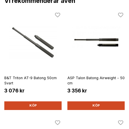
Vi rekommenderar även
B&T Triton AT-9 Batong 50cm
ASP Talon Batong Airweight - 50
Svart
cm
3 076 kr
3 356 kr
KÖP
KÖP