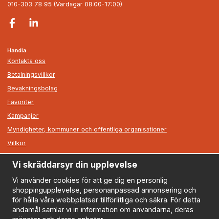
010-303 78 95 (Vardagar 08:00-17:00)
Handla
Kontakta oss
Betalningsvillkor
Bevakningsbolag
Favoriter
Kampanjer
Myndigheter, kommuner och offentliga organisationer
Villkor
Vi skräddarsyr din upplevelse
Information
Om oss
Vi använder cookies för att ge dig en personlig
shoppingupplevelse, personanpassad annonsering och
Nyheter
för hålla våra webbplatser tillförlitliga och säkra. För detta
Nyhetsbrev
ändamål samlar vi in information om användarna, deras
Logga in