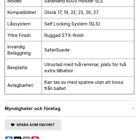
Modell
Safariland 6005 Hölster SLS
Kompatibilitet
Glock 17, 19, 22, 23, 26, 27
Låssystem
Self Locking System (SLS)
Yttre Finish
Ruggad STX-finish
Invändig
SafariSuede
Beläggning
Utrustad med två remmar, plats för två
Benplatta
extra tillbehör
Kan tas av med spänne utan att lossa
Avtagbarhet
från bältet
Myndigheter och företag
SPARA SOM FAVORIT
Facebook
X
Email
Pinterest