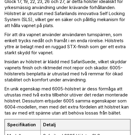
Glock 17, 19, 22, 23, 26 och 27, är detta hölster idealiskt för
yrkesmässig användning under krävande förhållanden.
Hölstret är utrustat med Safarilands innovativa Self Locking
System (SLS), vilket ger en säker och pålitlig mekanism för
att hålla vapnet på plats.
För att dra vapnet använder användaren tumspärren, som
enkelt trycks nedåt och framåt i en enda rörelse. Hölstrets
yttre är belagt med en ruggad STX-finish som ger ett extra
starkt skydd för vapnet.
Insidan av hölstret är klädd med SafariSuede, vilket skyddar
vapnets finish och riktmedel mot repor och skador. 6005-
hölsterets benplatta är utrustad med två remmar för ökad
stabilitet och komfort under användning.
En unik egenskap med 6005-hölstret är dess förmåga att
utrustas med två extra tillbehör utöver det redan monterade
hölstret. Dessutom erbjuder 6005 samma egenskaper som
6004-modellen, men med det extra fördelen att hölstret kan
tas av med ett spänne utan att behöva lossas från bältet.
Specifikation
Detalj