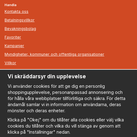
Handla
Kontakta oss
Betalningsvillkor
Bevakningsbolag
Favoriter
Kampanjer
Myndigheter, kommuner och offentliga organisationer
Villkor
Vi skräddarsyr din upplevelse
Information
Om oss
Vi använder cookies för att ge dig en personlig
shoppingupplevelse, personanpassad annonsering och
Nyheter
för hålla våra webbplatser tillförlitliga och säkra. För detta
Nyhetsbrev
ändamål samlar vi in information om användarna, deras
Logga in
mönster och deras enheter.
Om cookies
Klicka på "Okej" om du tillåter alla cookies eller välj vilka
cookies du tillåter och vilka du vill stänga av genom att
Cookie inställningar
klicka på "Inställningar" nedan.
Policy