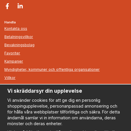
Handla
Kontakta oss
Betalningsvillkor
Bevakningsbolag
Favoriter
Kampanjer
Myndigheter, kommuner och offentliga organisationer
Villkor
Vi skräddarsyr din upplevelse
Information
Om oss
Vi använder cookies för att ge dig en personlig
shoppingupplevelse, personanpassad annonsering och
Nyheter
för hålla våra webbplatser tillförlitliga och säkra. För detta
Nyhetsbrev
ändamål samlar vi in information om användarna, deras
Logga in
mönster och deras enheter.
Om cookies