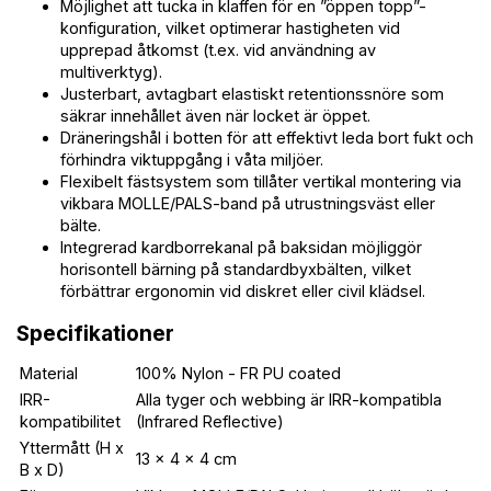
Möjlighet att tucka in klaffen för en ”öppen topp”-
konfiguration, vilket optimerar hastigheten vid
upprepad åtkomst (t.ex. vid användning av
multiverktyg).
Justerbart, avtagbart elastiskt retentionssnöre som
säkrar innehållet även när locket är öppet.
Dräneringshål i botten för att effektivt leda bort fukt och
förhindra viktuppgång i våta miljöer.
Flexibelt fästsystem som tillåter vertikal montering via
vikbara MOLLE/PALS-band på utrustningsväst eller
bälte.
Integrerad kardborrekanal på baksidan möjliggör
horisontell bärning på standardbyxbälten, vilket
förbättrar ergonomin vid diskret eller civil klädsel.
Specifikationer
Material
100% Nylon - FR PU coated
IRR-
Alla tyger och webbing är IRR-kompatibla
kompatibilitet
(Infrared Reflective)
Yttermått (H x
13 x 4 x 4 cm
B x D)