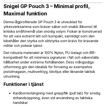
Snigel GP Pouch 3 – Minimal profil,
Maximal funktion
Denna lågprofilerade GP Pouch 3 är utvecklad för
yrkesverksamma som kräver säker och snabb åtkomst till
kritiska småföremål utan onödig volym. Fickan är konstruerad
för att vara extremt lätt och kompakt, samtidigt som den
bibehåller den styrka och slitstyrka som krävs för krävande
militär och polisiär tjänst.
Det robusta materialet är 100% Nylon, PU-belagt och IRR-
kompatibelt för att minimera signaturer i fält och säkerställa
hållbarhet under extrema förhållanden. Dess mångsidiga
utformning gör den idealisk för förvaring av exempelvis
pistolmagasin, multiverktyg, blixtljus eller liknande taktisk
utrustning.
Funktioner i tjänst
Kardborrestängning med greppflik (pull tab) för smidig
enhandsöppning, även vid användning av taktiska
handskar.