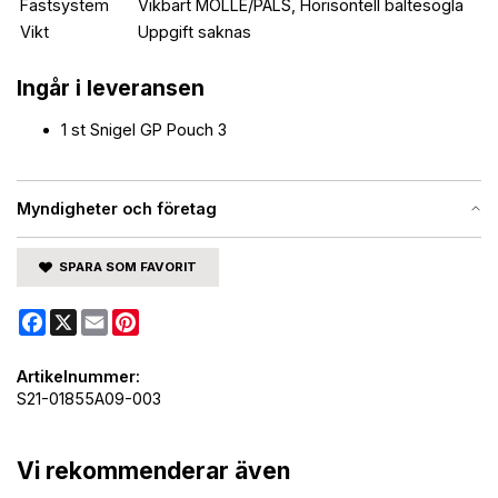
Fästsystem
Vikbart MOLLE/PALS, Horisontell bältesögla
Vikt
Uppgift saknas
Ingår i leveransen
1 st Snigel GP Pouch 3
Myndigheter och företag
SPARA SOM FAVORIT
Facebook
X
Email
Pinterest
Artikelnummer:
S21-01855A09-003
Vi rekommenderar även