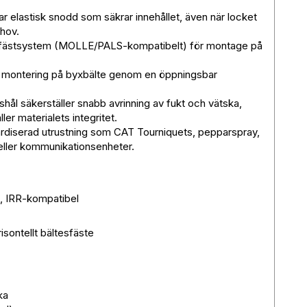
 elastisk snodd som säkrar innehållet, även när locket
hov.
t fästsystem (MOLLE/PALS-kompatibelt) för montage på
ell montering på byxbälte genom en öppningsbar
hål säkerställer snabb avrinning av fukt och vätska,
er materialets integritet.
ardiserad utrustning som CAT Tourniquets, pepparspray,
eller kommunikationsenheter.
, IRR-kompatibel
sontellt bältesfäste
ka