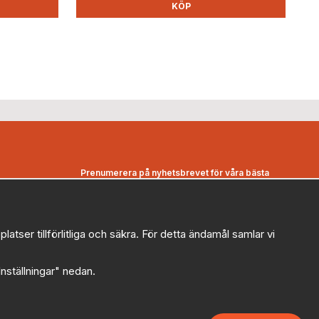
KÖP
Prenumerera på nyhetsbrevet för våra bästa
erbjudanden och nyheter!
E-
postadress
ser tillförlitliga och säkra. För detta ändamål samlar vi
De uppgifter du matar in kommer endast användas till våra
nyhetsbrev.
"Inställningar" nedan.