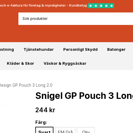
rt och e-faktura för företag & myndigheter - Kundbetyg
ustning
Tjänstehundar
Personligt Skydd
Batonger
Kläder & Skor
Väskor & Ryggsäckar
Design GP Pouch 3 Long 2.0
Snigel GP Pouch 3 Long
244 kr
Färg:
Svart
FM Grå
Oliv