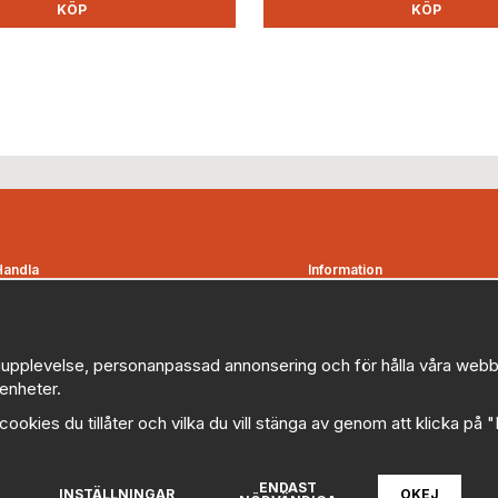
KÖP
KÖP
Handla
Information
Kontakta oss
Om oss
etalningsvillkor
Nyheter
Bevakningsbolag
Nyhetsbrev
upplevelse, personanpassad annonsering och för hålla våra webbplat
enheter.
Favoriter
Logga in
Kampanjer
Om cookies
a cookies du tillåter och vilka du vill stänga av genom att klicka på 
Myndigheter, kommuner och
Cookie inställningar
offentliga organisationer
Policy
ENDAST
illkor
INSTÄLLNINGAR
OKEJ