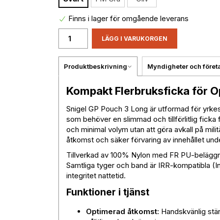
Finns i lager för omgående leverans
LÄGG I VARUKORGEN
Produktbeskrivning
Myndigheter och föret
Kompakt Flerbruksficka för O
Snigel GP Pouch 3 Long är utformad för yrk
som behöver en slimmad och tillförlitlig ficka fö
och minimal volym utan att göra avkall på mili
åtkomst och säker förvaring av innehållet un
Tillverkad av 100% Nylon med FR PU-beläggnin
Samtliga tyger och band är IRR-kompatibla (Inf
integritet nattetid.
Funktioner i tjänst
Optimerad åtkomst:
Handskvänlig stän