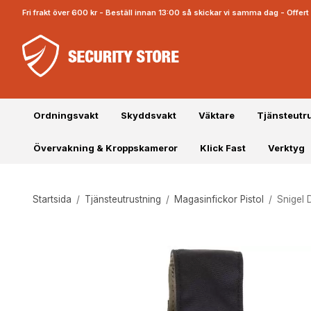
Fri frakt över 600 kr - Beställ innan 13:00 så skickar vi samma dag - Offe
Ordningsvakt
Skyddsvakt
Väktare
Tjänsteutr
Övervakning & Kroppskameror
Klick Fast
Verktyg
Startsida
/
Tjänsteutrustning
/
Magasinfickor Pistol
/
Snigel 