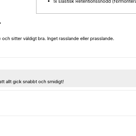
1x Elastisk Retentionssnodd (förmonter
.
och sitter väldigt bra. Inget rasslande eller prasslande.
att allt gick snabbt och smidigt!