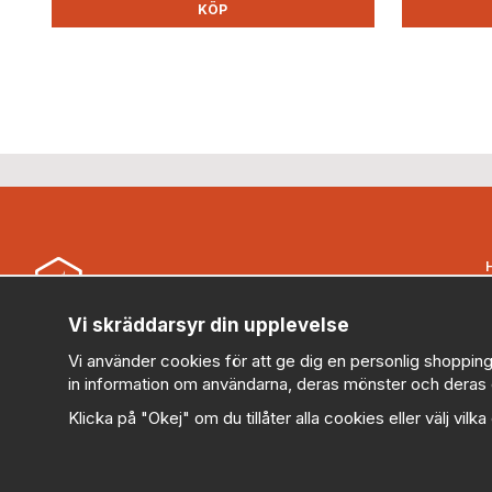
KÖP
B
Vi skräddarsyr din upplevelse
Security Store Sweden AB (559430-0914)
Vi använder cookies för att ge dig en personlig shopping
kundservice@securitystore.se
in information om användarna, deras mönster och deras 
010-303 78 95 (Vardagar 08:00-17:00)
Klicka på "Okej" om du tillåter alla cookies eller välj vilk
V