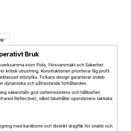
ag
perativt Bruk
esverksamma inom Polis, Försvarsmakt och Säkerhet
r kritisk utrustning. Konstruktionen prioriterar låg profil
tärklassad slitstyrka. Fickans design garanterar snabb
der dynamiska och påfrestande förhållanden.
g säkerställs god vattenresistens och hållbarhet.
rared Reflective), vilket bibehåller operatörens taktiska
gning med kardborre och distinkt dragflik för snabb och