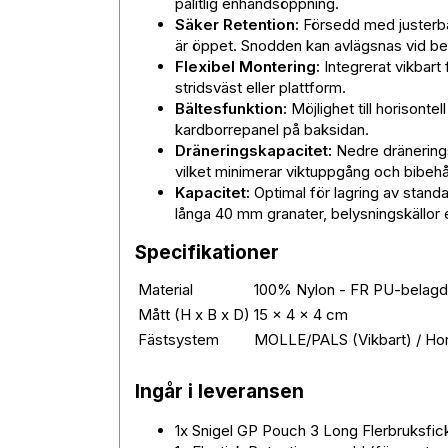
pålitlig enhandsöppning.
Säker Retention:
Försedd med justerbar
är öppet. Snodden kan avlägsnas vid be
Flexibel Montering:
Integrerat vikbar
stridsväst eller plattform.
Bältesfunktion:
Möjlighet till horisont
kardborrepanel på baksidan.
Dräneringskapacitet:
Nedre dränerings
vilket minimerar viktuppgång och bibehåll
Kapacitet:
Optimal för lagring av stand
långa 40 mm granater, belysningskällor 
Specifikationer
Material
100% Nylon - FR PU-belagd
Mått (H x B x D)
15 x 4 x 4 cm
Fästsystem
MOLLE/PALS (Vikbart) / Hori
Ingår i leveransen
1x Snigel GP Pouch 3 Long Flerbruksfic