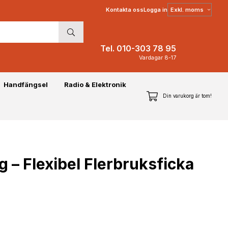
Välj
Kontakta oss
Logga in
moms
Tel. 010-303 78 95
Vardagar 8-17
Handfängsel
Radio & Elektronik
Din varukorg är tom!
 – Flexibel Flerbruksficka