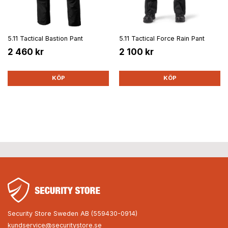
5.11 Tactical Bastion Pant
5.11 Tactical Force Rain Pant
2 460 kr
2 100 kr
KÖP
KÖP
Security Store Sweden AB (559430-0914)
kundservice@securitystore.se