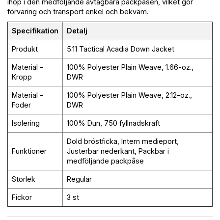
ihop i den medföljande avtagbara packpåsen, vilket gör
förvaring och transport enkel och bekväm.
Specifikation
Detalj
Produkt
5.11 Tactical Acadia Down Jacket
Material -
100% Polyester Plain Weave, 1.66-oz.,
Kropp
DWR
Material -
100% Polyester Plain Weave, 2.12-oz.,
Foder
DWR
Isolering
100% Dun, 750 fyllnadskraft
Dold bröstficka, Intern medieport,
Funktioner
Justerbar nederkant, Packbar i
medföljande packpåse
Storlek
Regular
Fickor
3 st