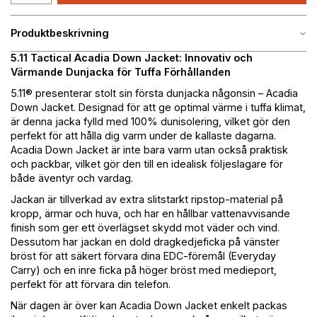
Produktbeskrivning
5.11 Tactical Acadia Down Jacket: Innovativ och
Värmande Dunjacka för Tuffa Förhållanden
5.11® presenterar stolt sin första dunjacka någonsin – Acadia
Down Jacket. Designad för att ge optimal värme i tuffa klimat,
är denna jacka fylld med 100% dunisolering, vilket gör den
perfekt för att hålla dig varm under de kallaste dagarna.
Acadia Down Jacket är inte bara varm utan också praktisk
och packbar, vilket gör den till en idealisk följeslagare för
både äventyr och vardag.
Jackan är tillverkad av extra slitstarkt ripstop-material på
kropp, ärmar och huva, och har en hållbar vattenavvisande
finish som ger ett överlägset skydd mot väder och vind.
Dessutom har jackan en dold dragkedjeficka på vänster
bröst för att säkert förvara dina EDC-föremål (Everyday
Carry) och en inre ficka på höger bröst med medieport,
perfekt för att förvara din telefon.
När dagen är över kan Acadia Down Jacket enkelt packas