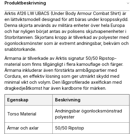
Produktbeskrivning
Arktis A126 LW UBACS (Under Body Armour Combat Shirt) är
en lättviktsmodell designad för att bäras under kroppsskydd.
Denna skjorta används av militära enheter över hela Europa
och har nyligen börjat antas av polisens skjutvapenenheter i
Storbritannien. Skjortans kropp är tillverkad av polyester med
ögonlocksmönster som är extremt andningsbar, bekväm och
snabbtorkande.
Ärmarna är tillverkade av Arktis signatur 50/50 Ripstop-
material som finns tillgängligt i flera kamouflage och färger.
Ärmarna inkluderar även förstärkta armbågspartier med
Cordura, en effektiv lösning som ger utmärkt skydd med
minimal vikt och volym. Den lågprofilerade axelfickan med
dragkedjeåtkomst har även kardborre för märken.
Egenskap
Beskrivning
Andningsbar ögonlocksmönstrad
Torso Material
polyester
Ärmar och axlar
50/50 Ripstop