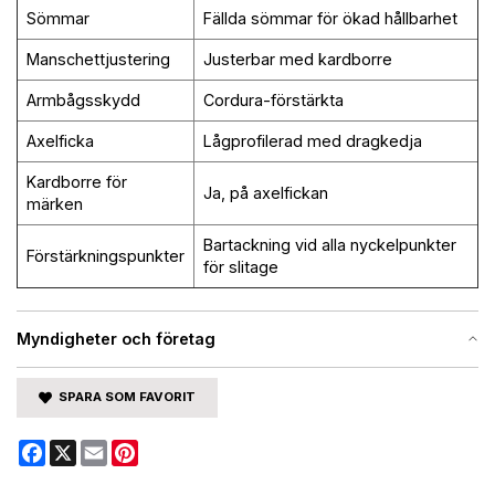
Sömmar
Fällda sömmar för ökad hållbarhet
Manschettjustering
Justerbar med kardborre
Armbågsskydd
Cordura-förstärkta
Axelficka
Lågprofilerad med dragkedja
Kardborre för
Ja, på axelfickan
märken
Bartackning vid alla nyckelpunkter
Förstärkningspunkter
för slitage
Myndigheter och företag
SPARA SOM FAVORIT
Facebook
X
Email
Pinterest