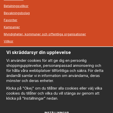
Betalningsvillkor
Bevakningsbolag
Favoriter
Kampanjer
Myndigheter, kommuner och offentliga organisationer
Villkor
Vi skräddarsyr din upplevelse
Information
Om oss
Vi använder cookies för att ge dig en personlig
shoppingupplevelse, personanpassad annonsering och
Nyheter
för hålla våra webbplatser tillförlitliga och säkra. För detta
Nyhetsbrev
ändamål samlar vi in information om användarna, deras
Logga in
mönster och deras enheter.
Om cookies
Klicka på "Okej" om du tillåter alla cookies eller välj vilka
cookies du tillåter och vilka du vill stänga av genom att
Cookie inställningar
klicka på "Inställningar" nedan.
Policy
FAQ
INSTÄLLNINGAR