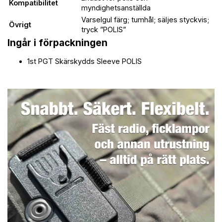
Kompatibilitet
myndighetsanställda
Varselgul färg; tumhål; säljes styckvis;
Övrigt
tryck ”POLIS”
Ingår i förpackningen
1st PGT Skärskydds Sleeve POLIS