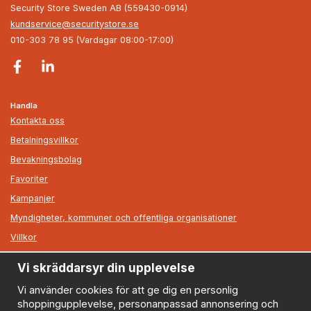
Security Store Sweden AB (559430-0914)
kundservice@securitystore.se
010-303 78 95 (Vardagar 08:00-17:00)
Handla
Kontakta oss
Betalningsvillkor
Bevakningsbolag
Favoriter
Kampanjer
Myndigheter, kommuner och offentliga organisationer
Villkor
Vi skräddarsyr din upplevelse
Information
Om oss
Vi använder cookies för att ge dig en personlig
shoppingupplevelse, personanpassad annonsering och
Nyheter