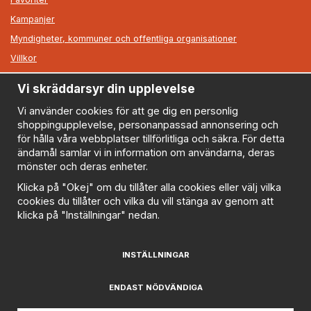
Kampanjer
Myndigheter, kommuner och offentliga organisationer
Villkor
Vi skräddarsyr din upplevelse
Information
Om oss
Vi använder cookies för att ge dig en personlig
shoppingupplevelse, personanpassad annonsering och
Nyheter
för hålla våra webbplatser tillförlitliga och säkra. För detta
Nyhetsbrev
ändamål samlar vi in information om användarna, deras
Logga in
mönster och deras enheter.
Om cookies
Klicka på "Okej" om du tillåter alla cookies eller välj vilka
cookies du tillåter och vilka du vill stänga av genom att
Cookie inställningar
klicka på "Inställningar" nedan.
Policy
FAQ
INSTÄLLNINGAR
Prenumerera på nyhetsbrevet för våra bästa erbjudanden
och nyheter!
ENDAST NÖDVÄNDIGA
E-