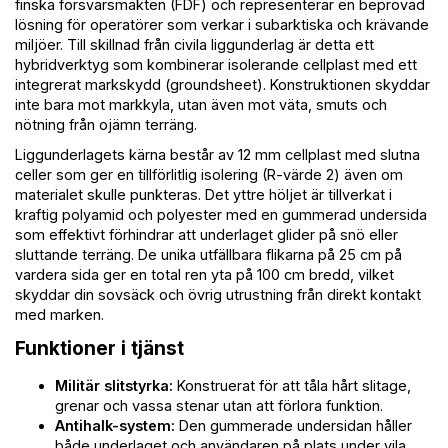
finska försvarsmakten (FDF) och representerar en beprövad
lösning för operatörer som verkar i subarktiska och krävande
miljöer. Till skillnad från civila liggunderlag är detta ett
hybridverktyg som kombinerar isolerande cellplast med ett
integrerat markskydd (groundsheet). Konstruktionen skyddar
inte bara mot markkyla, utan även mot väta, smuts och
nötning från ojämn terräng.
Liggunderlagets kärna består av 12 mm cellplast med slutna
celler som ger en tillförlitlig isolering (R-värde 2) även om
materialet skulle punkteras. Det yttre höljet är tillverkat i
kraftig polyamid och polyester med en gummerad undersida
som effektivt förhindrar att underlaget glider på snö eller
sluttande terräng. De unika utfällbara flikarna på 25 cm på
vardera sida ger en total ren yta på 100 cm bredd, vilket
skyddar din sovsäck och övrig utrustning från direkt kontakt
med marken.
Funktioner i tjänst
Militär slitstyrka:
Konstruerat för att tåla hårt slitage,
grenar och vassa stenar utan att förlora funktion.
Antihalk-system:
Den gummerade undersidan håller
både underlaget och användaren på plats under vila.