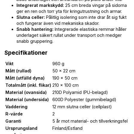
Integrerat markskydd:
25 cm breda vingar på sidorna
ger en ren och torr yta för kringutrustning och armar.
Slutna celler:
Pålitlig isolering som inte drar åt sig fukt
och fungerar även vid mekaniska skador.
Snabb hantering:
Integrerade elastiska remmar håller
underlaget säkert rullat under transport och medger
snabb gruppering.
Specifikationer
Vikt
960 g
Mått (rullad)
50 x 22 cm
Mått (utfälld dyna)
190 x 50 cm
Totalmått (inkl. flikar)
210 x 100 cm
Material (ovansida)
210D Polyamid (PU-belagd)
Material (undersida)
600D Polyester (gummibelagd)
Vaddering
12 mm slutna celler (cellplast)
R-värde
2
Garanti
5 år mot material- och tillverkningsfel
Ursprungsland
Finland/Estland