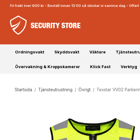
Fri frakt över 600 kr - Beställ innan 13:00 så skickar vi samma dag - Offe
Ordningsvakt
Skyddsvakt
Väktare
Tjänsteutr
Övervakning & Kroppskameror
Klick Fast
Verktyg
Startsida
/
Tjänsteutrustning
/
Övrigt
/
Texstar VV02 Parkeri