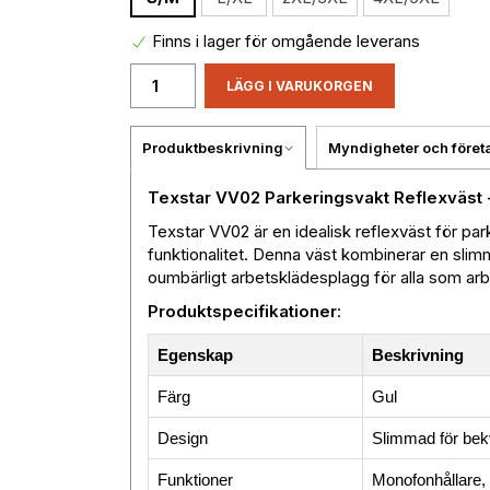
Finns i lager för omgående leverans
LÄGG I VARUKORGEN
Produktbeskrivning
Myndigheter och föret
Texstar VV02 Parkeringsvakt Reflexväst -
Texstar VV02 är en idealisk reflexväst för pa
funktionalitet. Denna väst kombinerar en slimma
oumbärligt arbetsklädesplagg för alla som ar
Produktspecifikationer
:
Egenskap
Beskrivning
Färg
Gul
Design
Slimmad för be
Funktioner
Monofonhållare, 