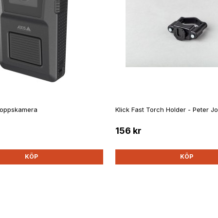
roppskamera
Klick Fast Torch Holder - Peter J
156 kr
KÖP
KÖP