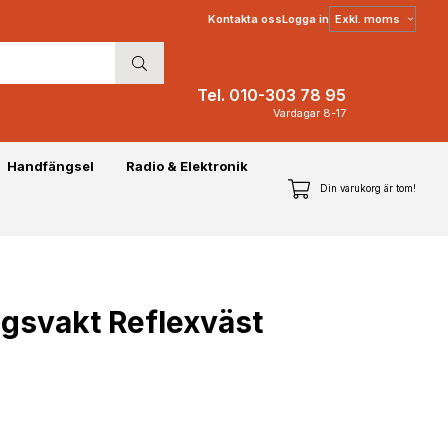
Välj
Kontakta oss
Logga in
moms
Tel. 010-303 78 95
Vardagar 8-17
Handfängsel
Radio & Elektronik
Din varukorg är tom!
gsvakt Reflexväst