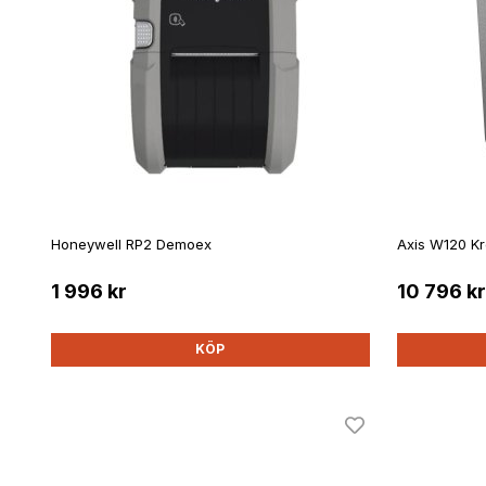
Honeywell RP2 Demoex
Axis W120 K
1 996 kr
10 796 kr
KÖP