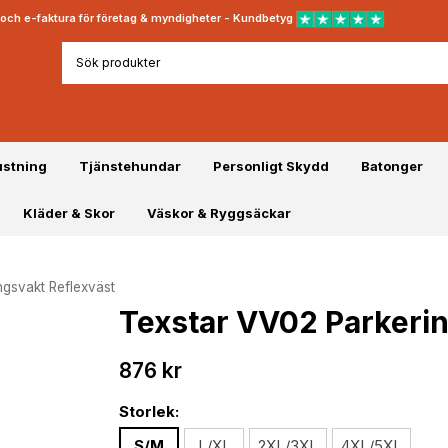
rt och e-faktura för företag & myndigheter - Kundbetyg
ustning
Tjänstehundar
Personligt Skydd
Batonger
Kläder & Skor
Väskor & Ryggsäckar
ngsvakt Reflexväst
Texstar VV02 Parkerin
876 kr
Storlek:
S/M
L/XL
2XL/3XL
4XL/5XL