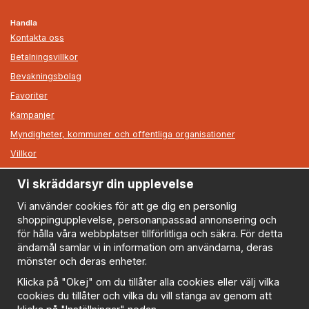
Handla
Kontakta oss
Betalningsvillkor
Bevakningsbolag
Favoriter
Kampanjer
Myndigheter, kommuner och offentliga organisationer
Villkor
Vi skräddarsyr din upplevelse
Information
Om oss
Vi använder cookies för att ge dig en personlig
shoppingupplevelse, personanpassad annonsering och
Nyheter
för hålla våra webbplatser tillförlitliga och säkra. För detta
Nyhetsbrev
ändamål samlar vi in information om användarna, deras
Logga in
mönster och deras enheter.
Om cookies
Klicka på "Okej" om du tillåter alla cookies eller välj vilka
cookies du tillåter och vilka du vill stänga av genom att
Cookie inställningar