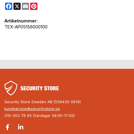
Facebook
X
Email
Pinterest
Artikelnummer:
TEX-AP05156000100
Security Store Sweden AB (559430-0914)
kundservice@securitystore.se
010-303 78 95 (Vardagar 08:00-17:00)