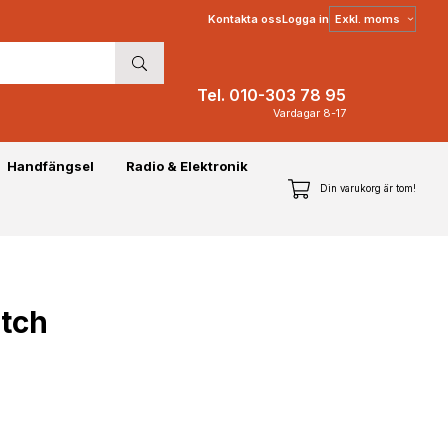
Välj
Kontakta oss
Logga in
moms
Tel. 010-303 78 95
Vardagar 8-17
Handfängsel
Radio & Elektronik
Din varukorg är tom!
atch