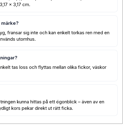
3,17 × 3,17 cm.
t märke?
yg, fransar sig inte och kan enkelt torkas ren med en
m används utomhus.
tningar?
kelt tas loss och flyttas mellan olika fickor, väskor
tningen kunna hittas på ett ögonblick – även av en
ligt kors pekar direkt ut rätt ficka.