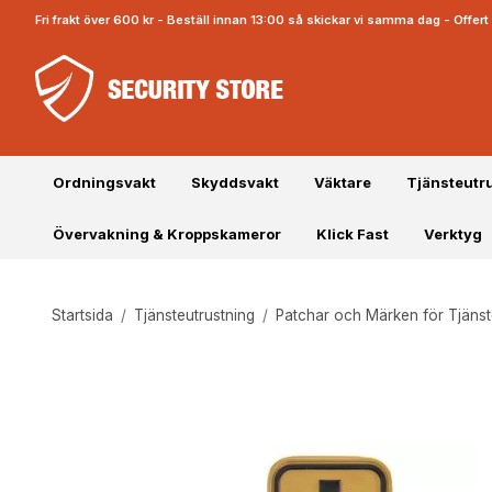
Fri frakt över 600 kr - Beställ innan 13:00 så skickar vi samma dag - Offe
Ordningsvakt
Skyddsvakt
Väktare
Tjänsteutr
Övervakning & Kroppskameror
Klick Fast
Verktyg
Startsida
/
Tjänsteutrustning
/
Patchar och Märken för Tjäns