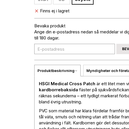
Finns ej i lagret
Bevaka produkt
Ange din e-postadress nedan så meddelar vi dig 
till 180 dagar.
BE
Produktbeskrivning
Myndigheter och föret
HSGI Medical Cross Patch
är ett litet men 
kardborrebaksida
fäster på sjukvårdsfickan 
räknas sekunderna – ett tydligt markerat förban
bland övrig utrustning.
PVC som material har klara fördelar framför b
tål väta, smuts och nötning utan att trådar fran
användning i fält. Kardborren gör det dessutom
och fickor allt eftersom utrustningen byts ell