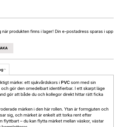
när produkten finns i lager! Din e-postadress sparas i upp
VAKA
ag
viktigt märke: ett sjukvårdskors i
PVC
som med sin
och gör den omedelbart identifierbar. I ett skarpt läge
d gör att både du och kollegor direkt hittar rätt ficka
roderade märken i den här rollen. Ytan är formgjuten och
sar sig, och märket är enkelt att torka rent efter
 flyttbart – du kan flytta märket mellan väskor, västar
er kompletteras.