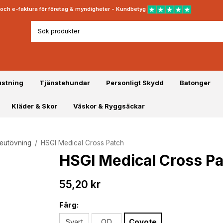
rt och e-faktura för företag & myndigheter - Kundbetyg
ustning
Tjänstehundar
Personligt Skydd
Batonger
Kläder & Skor
Väskor & Ryggsäckar
teutövning
/
HSGI Medical Cross Patch
HSGI Medical Cross P
55,20 kr
Färg:
Svart
OD
Coyote