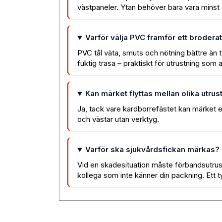
västpaneler. Ytan behöver bara vara minst 
Varför välja PVC framför ett brodera
PVC tål väta, smuts och nötning bättre än t
fuktig trasa – praktiskt för utrustning so
Kan märket flyttas mellan olika utrus
Ja, tack vare kardborrefästet kan märket en
och västar utan verktyg.
Varför ska sjukvårdsfickan märkas?
Vid en skadesituation måste förbandsutrus
kollega som inte känner din packning. Ett tyd