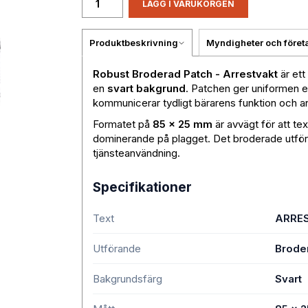
LÄGG I VARUKORGEN
Produktbeskrivning
Myndigheter och föret
Robust Broderad Patch - Arrestvakt
är ett
en
svart bakgrund
. Patchen ger uniformen et
kommunicerar tydligt bärarens funktion och 
Formatet på
85 x 25 mm
är avvägt för att tex
dominerande på plagget. Det broderade utföra
tjänsteanvändning.
Specifikationer
Text
ARRE
Utförande
Brode
Bakgrundsfärg
Svart