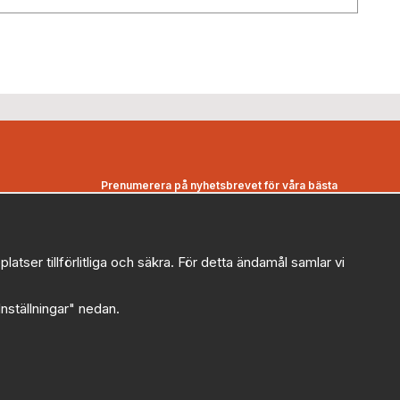
Prenumerera på nyhetsbrevet för våra bästa
erbjudanden och nyheter!
E-
postadress
ser tillförlitliga och säkra. För detta ändamål samlar vi
De uppgifter du matar in kommer endast användas till våra
nyhetsbrev.
"Inställningar" nedan.