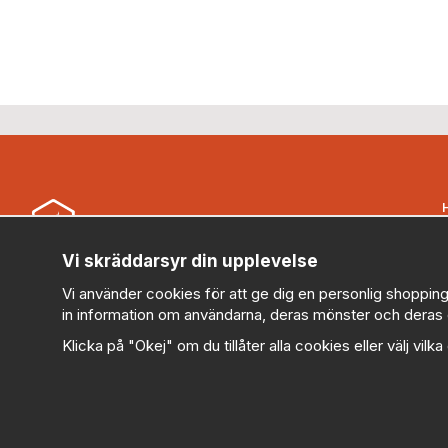
B
Vi skräddarsyr din upplevelse
Security Store Sweden AB (559430-0914)
Vi använder cookies för att ge dig en personlig shopping
kundservice@securitystore.se
in information om användarna, deras mönster och deras 
010-303 78 95 (Vardagar 08:00-17:00)
Klicka på "Okej" om du tillåter alla cookies eller välj vilk
V