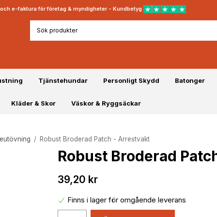
rt och e-faktura för företag & myndigheter - Kundbetyg
ustning
Tjänstehundar
Personligt Skydd
Batonger
Kläder & Skor
Väskor & Ryggsäckar
teutövning
/
Robust Broderad Patch - Arrestvakt
Robust Broderad Patch
39,20 kr
Finns i lager för omgående leverans