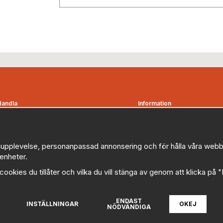
Handla
Information
Kontakta oss
Om oss
etalningsvillkor
Nyheter
Bevakningsbolag
Nyhetsbrev
upplevelse, personanpassad annonsering och för hålla våra webbplat
enheter.
Favoriter
Logga in
Kampanjer
Om cookies
a cookies du tillåter och vilka du vill stänga av genom att klicka på 
Myndigheter, kommuner och
Cookie inställningar
offentliga organisationer
Policy
ENDAST
illkor
INSTÄLLNINGAR
OKEJ
NÖDVÄNDIGA
FAQ