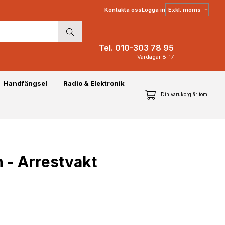
Välj
Kontakta oss
Logga in
moms
Tel. 010-303 78 95
Vardagar 8-17
Handfängsel
Radio & Elektronik
Din varukorg är tom!
 - Arrestvakt