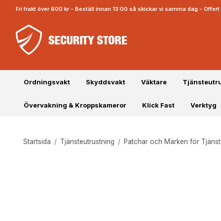
Fri frakt över 600 kr - Beställ innan 13:00 så skickar vi samma dag - Offe
Ordningsvakt
Skyddsvakt
Väktare
Tjänsteutr
Övervakning & Kroppskameror
Klick Fast
Verktyg
Startsida
/
Tjänsteutrustning
/
Patchar och Märken för Tjäns