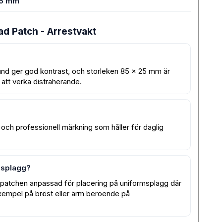
25 mm
d Patch - Arrestvakt
und ger god kontrast, och storleken 85 x 25 mm är
n att verka distraherande.
k och professionell märkning som håller för daglig
msplagg?
 patchen anpassad för placering på uniformsplagg där
 exempel på bröst eller ärm beroende på