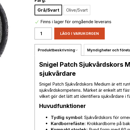
Färg:
Grå/Svart
Olive/Svart
Finns i lager för omgående leverans
LÄGG I VARUKORGEN
Produktbeskrivning
Myndigheter och föret
Snigel Patch Sjukvårdskors M
sjukvårdare
Snigel Patch Sjukvårdskors Medium är ett run
sjukvårdskompetens. Märket är enkelt att fäs
vilket gör det lätt att identifiera sjukvårdare i fä
Huvudfunktioner
Tydlig symbol:
Sjukvårdskors för omede
Kardborrefäste:
Krokkardborre på baks
Kompakt storlek:
Rund form med 60 m