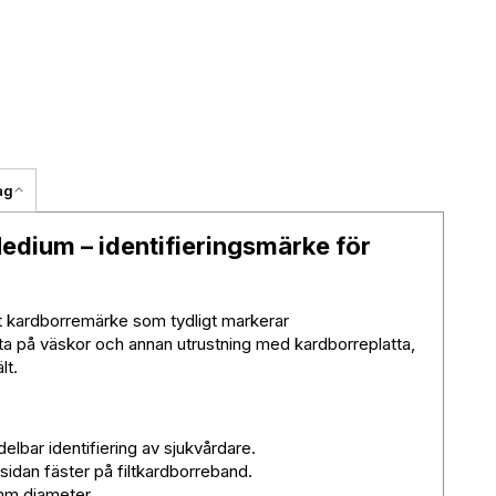
ag
edium – identifieringsmärke för
t kardborremärke som tydligt markerar
ta på väskor och annan utrustning med kardborreplatta,
lt.
lbar identifiering av sjukvårdare.
idan fäster på filtkardborreband.
m diameter.