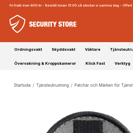
Fri frakt över 600 kr - Beställ innan 13:00 så skickar vi samma dag - Offe
Ordningsvakt
Skyddsvakt
Väktare
Tjänsteutr
Övervakning & Kroppskameror
Klick Fast
Verktyg
Startsida
/
Tjänsteutrustning
/
Patchar och Märken för Tjäns