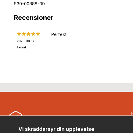
S30-00888-09
Recensioner
Perfekt
2025-08-17
Henrik
B
Vi skräddarsyr din upplevelse
Security Store Sweden AB (559430-0914)