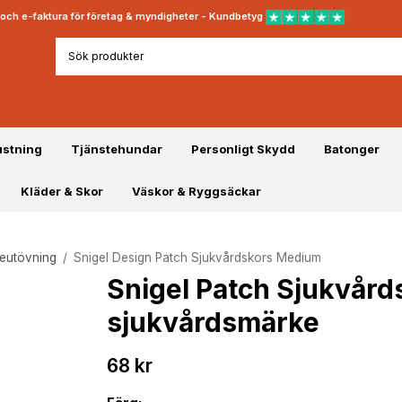
rt och e-faktura för företag & myndigheter - Kundbetyg
ustning
Tjänstehundar
Personligt Skydd
Batonger
Kläder & Skor
Väskor & Ryggsäckar
teutövning
/
Snigel Design Patch Sjukvårdskors Medium
Snigel Patch Sjukvår
sjukvårdsmärke
68 kr