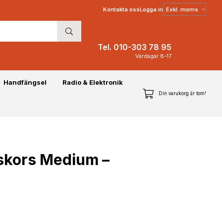
Välj
Kontakta oss
Logga in
moms
Tel. 010-303 78 95
Vardagar 8-17
Handfängsel
Radio & Elektronik
Din varukorg är tom!
dskors Medium –