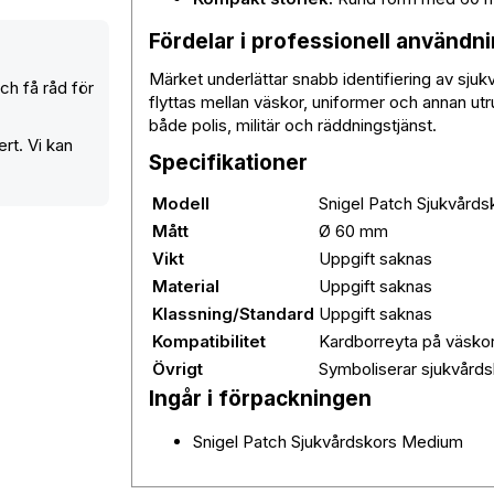
Fördelar i professionell användn
Märket underlättar snabb identifiering av sjukv
h få råd för
flyttas mellan väskor, uniformer och annan utr
både polis, militär och räddningstjänst.
rt. Vi kan
Specifikationer
Modell
Snigel Patch Sjukvård
Mått
Ø 60 mm
Vikt
Uppgift saknas
Material
Uppgift saknas
Klassning/Standard
Uppgift saknas
Kompatibilitet
Kardborreyta på väskor
Övrigt
Symboliserar sjukvår
Ingår i förpackningen
Snigel Patch Sjukvårdskors Medium