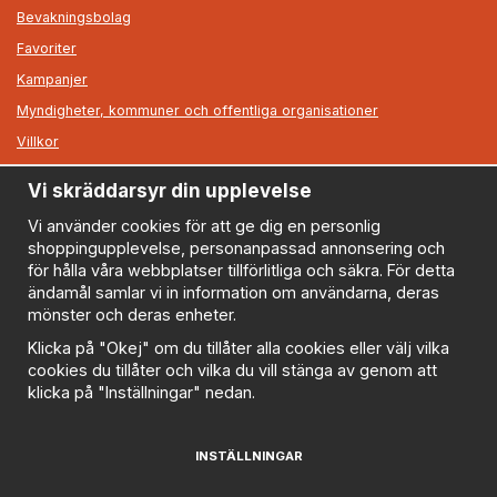
Bevakningsbolag
Favoriter
Kampanjer
Myndigheter, kommuner och offentliga organisationer
Villkor
Vi skräddarsyr din upplevelse
Information
Om oss
Vi använder cookies för att ge dig en personlig
shoppingupplevelse, personanpassad annonsering och
Nyheter
för hålla våra webbplatser tillförlitliga och säkra. För detta
Nyhetsbrev
ändamål samlar vi in information om användarna, deras
Logga in
mönster och deras enheter.
Om cookies
Klicka på "Okej" om du tillåter alla cookies eller välj vilka
cookies du tillåter och vilka du vill stänga av genom att
Cookie inställningar
klicka på "Inställningar" nedan.
Policy
FAQ
INSTÄLLNINGAR
Prenumerera på nyhetsbrevet för våra bästa erbjudanden