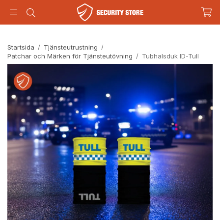
Startsida
/
Tjänsteutrustning
/
Patchar och Märken för Tjänsteutövning
/
Tubhalsduk ID-Tull