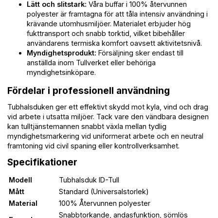
Lätt och slitstark:
Våra buffar i 100% återvunnen
polyester är framtagna för att tåla intensiv användning i
krävande utomhusmiljöer. Materialet erbjuder hög
fukttransport och snabb torktid, vilket bibehåller
användarens termiska komfort oavsett aktivitetsnivå.
Myndighetsprodukt:
Försäljning sker endast till
anställda inom Tullverket eller behöriga
myndighetsinköpare.
Fördelar i professionell användning
Tubhalsduken ger ett effektivt skydd mot kyla, vind och drag
vid arbete i utsatta miljöer. Tack vare den vändbara designen
kan tulltjänstemannen snabbt växla mellan tydlig
myndighetsmarkering vid uniformerat arbete och en neutral
framtoning vid civil spaning eller kontrollverksamhet.
Specifikationer
Modell
Tubhalsduk ID-Tull
Mått
Standard (Universalstorlek)
Material
100% Återvunnen polyester
Snabbtorkande, andasfunktion, sömlös