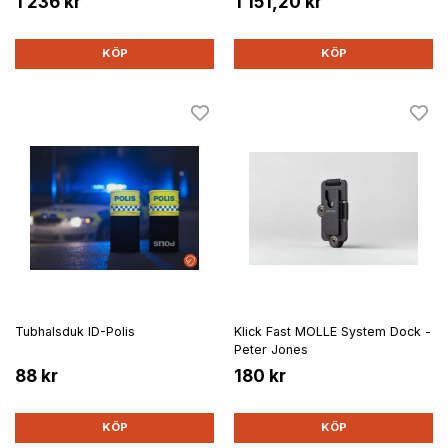
1 236 kr
1 151,20 kr
KÖP
KÖP
Tubhalsduk ID-Polis
Klick Fast MOLLE System Dock -
Peter Jones
88 kr
180 kr
KÖP
KÖP