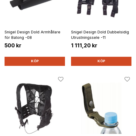
Snigel Design Dold Armhållare
Snigel Design Dold Dubbelsidig
för Batong -08
Utrustningssele -11
500 kr
1 111,20 kr
KÖP
KÖP