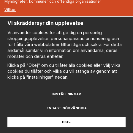
Myndigheter, kommuner och offentliga organisationer
Villkor
Vi skräddarsyr din upplevelse
Information
Om oss
Vi använder cookies för att ge dig en personlig
shoppingupplevelse, personanpassad annonsering och
Nyheter
för hålla våra webbplatser tillförlitliga och säkra. För detta
Nyhetsbrev
ändamål samlar vi in information om användarna, deras
Logga in
mönster och deras enheter.
Om cookies
Klicka på "Okej" om du tillåter alla cookies eller välj vilka
cookies du tillåter och vilka du vill stänga av genom att
Cookie inställningar
klicka på "Inställningar" nedan.
Policy
FAQ
INSTÄLLNINGAR
Prenumerera på nyhetsbrevet för våra bästa erbjudanden
och nyheter!
ENDAST NÖDVÄNDIGA
E-
postadress
OKEJ
De uppgifter du matar in kommer endast användas till våra nyhetsbrev.