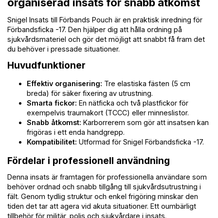
organiserad insats för snabb åtkomst
Snigel Insats till Förbands Pouch är en praktisk inredning för
Förbandsficka -17. Den hjälper dig att hålla ordning på
sjukvårdsmateriel och gör det möjligt att snabbt få fram det
du behöver i pressade situationer.
Huvudfunktioner
Effektiv organisering:
Tre elastiska fästen (5 cm
breda) för säker fixering av utrustning.
Smarta fickor:
En nätficka och två plastfickor för
exempelvis traumakort (TCCC) eller minneslistor.
Snabb åtkomst:
Karborrerem som gör att insatsen kan
frigöras i ett enda handgrepp.
Kompatibilitet:
Utformad för Snigel Förbandsficka -17.
Fördelar i professionell användning
Denna insats är framtagen för professionella användare som
behöver ordnad och snabb tillgång till sjukvårdsutrustning i
fält. Genom tydlig struktur och enkel frigöring minskar den
tiden det tar att agera vid akuta situationer. Ett oumbärligt
tillbehör för militär, polis och sjukvårdare i insats.