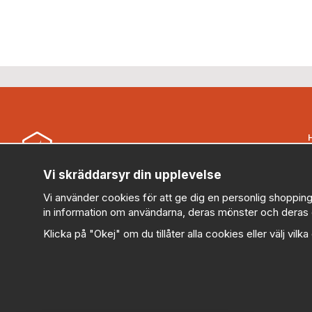
B
Vi skräddarsyr din upplevelse
Security Store Sweden AB (559430-0914)
Vi använder cookies för att ge dig en personlig shopping
kundservice@securitystore.se
in information om användarna, deras mönster och deras 
010-303 78 95 (Vardagar 08:00-17:00)
Klicka på "Okej" om du tillåter alla cookies eller välj vilk
V