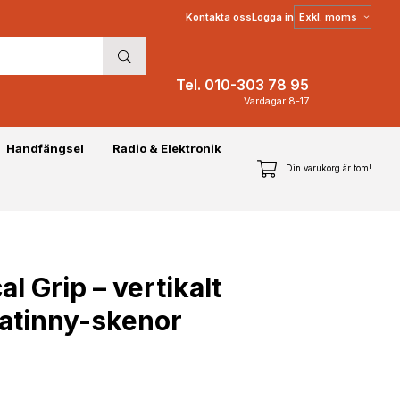
Välj
Kontakta oss
Logga in
moms
Tel. 010-303 78 95
Vardagar 8-17
Handfängsel
Radio & Elektronik
Din varukorg är tom!
l Grip – vertikalt
catinny-skenor