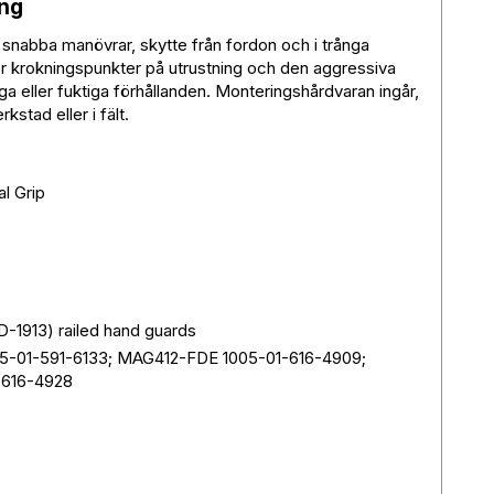
ing
d snabba manövrar, skytte från fordon och i trånga
ör krokningspunkter på utrustning och den aggressiva
a eller fuktiga förhållanden. Monteringshårdvaran ingår,
stad eller i fält.
l Grip
D-1913) railed hand guards
-01-591-6133; MAG412-FDE 1005-01-616-4909;
616-4928