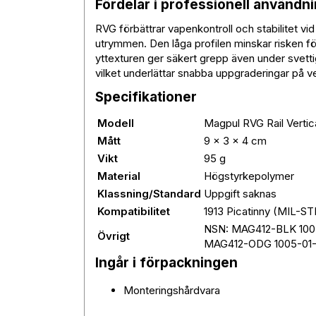
Fördelar i professionell användn
RVG förbättrar vapenkontroll och stabilitet vi
utrymmen. Den låga profilen minskar risken f
yttexturen ger säkert grepp även under svettig
vilket underlättar snabba uppgraderingar på verk
Specifikationer
Modell
Magpul RVG Rail Vertica
Mått
9 × 3 × 4 cm
Vikt
95 g
Material
Högstyrkepolymer
Klassning/Standard
Uppgift saknas
Kompatibilitet
1913 Picatinny (MIL-ST
NSN: MAG412-BLK 1005
Övrigt
MAG412-ODG 1005-01-
Ingår i förpackningen
Monteringshårdvara