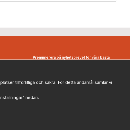
Prenumerera på nyhetsbrevet för våra bästa
erbjudanden och nyheter!
E-
postadress
ser tillförlitliga och säkra. För detta ändamål samlar vi
De uppgifter du matar in kommer endast användas till våra
nyhetsbrev.
"Inställningar" nedan.