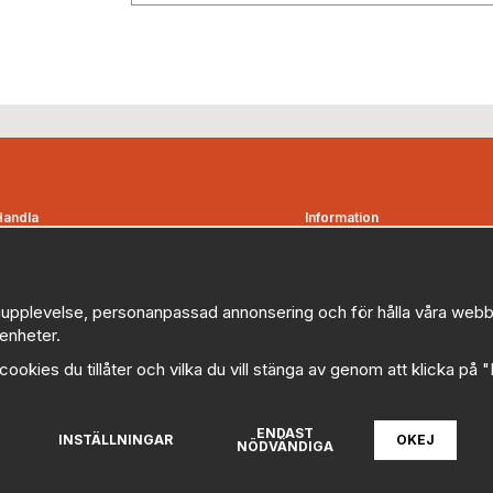
Handla
Information
Kontakta oss
Om oss
etalningsvillkor
Nyheter
Bevakningsbolag
Nyhetsbrev
upplevelse, personanpassad annonsering och för hålla våra webbplat
enheter.
Favoriter
Logga in
Kampanjer
Om cookies
a cookies du tillåter och vilka du vill stänga av genom att klicka på 
Myndigheter, kommuner och
Cookie inställningar
offentliga organisationer
Policy
ENDAST
illkor
INSTÄLLNINGAR
OKEJ
NÖDVÄNDIGA
FAQ