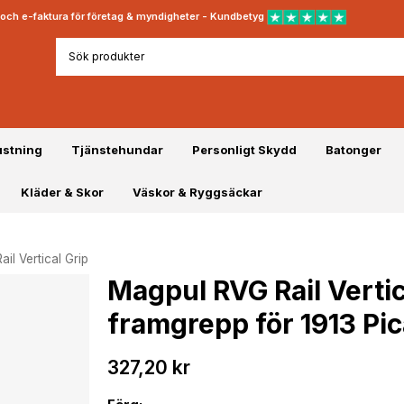
rt och e-faktura för företag & myndigheter - Kundbetyg
ustning
Tjänstehundar
Personligt Skydd
Batonger
Kläder & Skor
Väskor & Ryggsäckar
il Vertical Grip
Magpul RVG Rail Vertica
framgrepp för 1913 Pi
327,20 kr