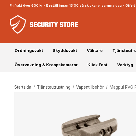
Fri frakt över 600 kr - Beställ innan 13:00 så skickar vi samma dag - Offe
Ordningsvakt
Skyddsvakt
Väktare
Tjänsteutr
Övervakning & Kroppskameror
Klick Fast
Verktyg
Startsida
/
Tjänsteutrustning
/
Vapentillbehör
/
Magpul RVG Ra