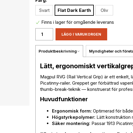
Färg:
Svart
Flat Dark Earth
Oliv
Finns i lager för omgående leverans
LÄGG I VARUKORGEN
Produktbeskrivning
Myndigheter och föret
Lätt, ergonomiskt vertikalgre
Magpul RVG (Rail Vertical Grip) är ett enkelt, 
Picatinny-railer. Greppet ger förbättrad vapenh
thumb-break-teknik — konstruerat för professio
Huvudfunktioner
Ergonomisk form:
Optimerad för både 
Högstyrkepolymer:
Lätt konstruktion 
Säker montering:
Passar 1913 Picatinn