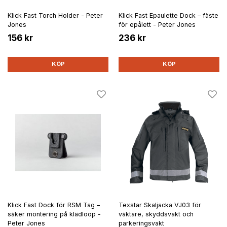
Klick Fast Torch Holder - Peter
Klick Fast Epaulette Dock – fäste
Jones
för epålett - Peter Jones
156 kr
236 kr
KÖP
KÖP
Klick Fast Dock för RSM Tag –
Texstar Skaljacka VJ03 för
säker montering på klädloop -
väktare, skyddsvakt och
Peter Jones
parkeringsvakt