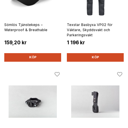
Sömlös Tjänstekeps –
Texstar Basbyxa VP02 för
Waterproof & Breathable
Väktare, Skyddsvakt och
Parkeringsvakt
159,20 kr
1 196 kr
KÖP
KÖP