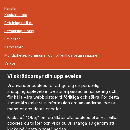
Handla
Kontakta oss
Betalningsvillkor
Bevakningsbolag
Favoriter
Kampanjer
Myndigheter, kommuner och offentliga organisationer
Villkor
Vi skräddarsyr din upplevelse
Information
Om oss
Vi använder cookies för att ge dig en personlig
shoppingupplevelse, personanpassad annonsering och
Nyheter
för hålla våra webbplatser tillförlitliga och säkra. För detta
Nyhetsbrev
ändamål samlar vi in information om användarna, deras
Logga in
mönster och deras enheter.
Om cookies
Klicka på "Okej" om du tillåter alla cookies eller välj vilka
cookies du tillåter och vilka du vill stänga av genom att
Cookie inställningar
klicka på "Inställningar" nedan.