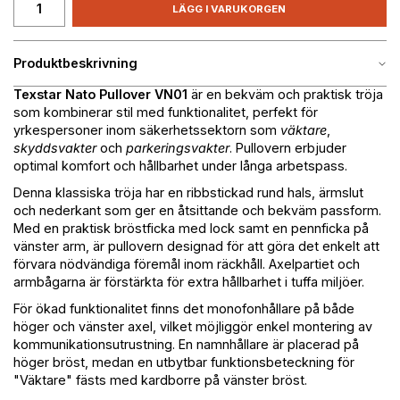
LÄGG I VARUKORGEN
Produktbeskrivning
Texstar Nato Pullover VN01
är en bekväm och praktisk tröja
som kombinerar stil med funktionalitet, perfekt för
yrkespersoner inom säkerhetssektorn som
väktare
,
skyddsvakter
och
parkeringsvakter
. Pullovern erbjuder
optimal komfort och hållbarhet under långa arbetspass.
Denna klassiska tröja har en ribbstickad rund hals, ärmslut
och nederkant som ger en åtsittande och bekväm passform.
Med en praktisk bröstficka med lock samt en pennficka på
vänster arm, är pullovern designad för att göra det enkelt att
förvara nödvändiga föremål inom räckhåll. Axelpartiet och
armbågarna är förstärkta för extra hållbarhet i tuffa miljöer.
För ökad funktionalitet finns det monofonhållare på både
höger och vänster axel, vilket möjliggör enkel montering av
kommunikationsutrustning. En namnhållare är placerad på
höger bröst, medan en utbytbar funktionsbeteckning för
"Väktare" fästs med kardborre på vänster bröst.