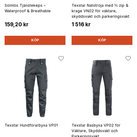
Sömlös Tjänstekeps –
Texstar Natotröja med ½ zip &
Waterproof & Breathable
krage VN02 för väktare,
skyddsvakt och parkeringsvakt
159,20 kr
1 516 kr
KÖP
KÖP
Texstar Hundförarbyxa VP01
Texstar Basbyxa VP02 för
Väktare, Skyddsvakt och
Parkeringsvakt