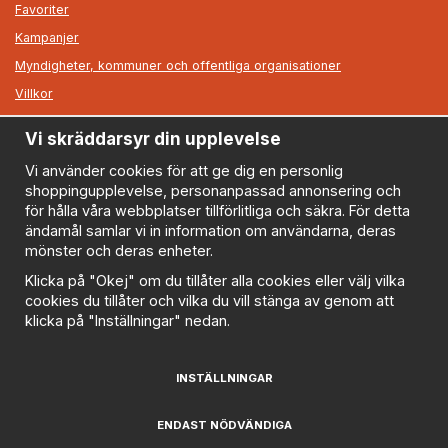
Favoriter
Kampanjer
Myndigheter, kommuner och offentliga organisationer
Villkor
Vi skräddarsyr din upplevelse
Information
Om oss
Vi använder cookies för att ge dig en personlig
shoppingupplevelse, personanpassad annonsering och
Nyheter
för hålla våra webbplatser tillförlitliga och säkra. För detta
Nyhetsbrev
ändamål samlar vi in information om användarna, deras
Logga in
mönster och deras enheter.
Om cookies
Klicka på "Okej" om du tillåter alla cookies eller välj vilka
cookies du tillåter och vilka du vill stänga av genom att
Cookie inställningar
klicka på "Inställningar" nedan.
Policy
FAQ
INSTÄLLNINGAR
Prenumerera på nyhetsbrevet för våra bästa erbjudanden
och nyheter!
ENDAST NÖDVÄNDIGA
E-