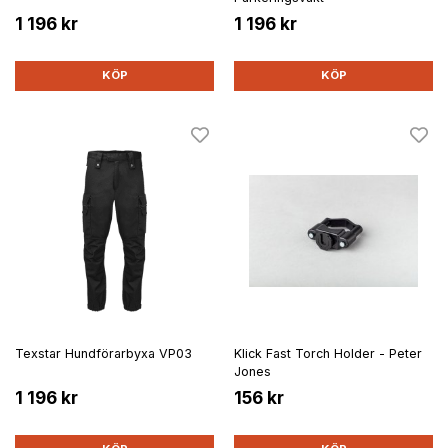
1 196 kr
1 196 kr
KÖP
KÖP
Texstar Hundförarbyxa VP03
Klick Fast Torch Holder - Peter
Jones
1 196 kr
156 kr