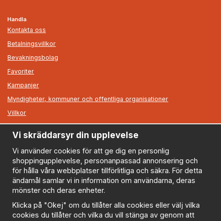
Handla
Kontakta oss
Betalningsvillkor
Bevakningsbolag
Favoriter
Kampanjer
Myndigheter, kommuner och offentliga organisationer
Villkor
Vi skräddarsyr din upplevelse
Information
Om oss
Vi använder cookies för att ge dig en personlig
shoppingupplevelse, personanpassad annonsering och
Nyheter
för hålla våra webbplatser tillförlitliga och säkra. För detta
Nyhetsbrev
ändamål samlar vi in information om användarna, deras
Logga in
mönster och deras enheter.
Om cookies
Klicka på "Okej" om du tillåter alla cookies eller välj vilka
cookies du tillåter och vilka du vill stänga av genom att
Cookie inställningar