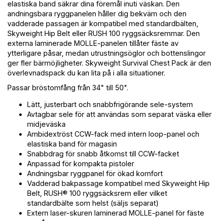
elastiska band säkrar dina föremål inuti väskan. Den
andningsbara ryggpanelen håller dig bekväm och den
vadderade passagen är kompatibel med standardbälten,
Skyweight Hip Belt eller RUSH 100 ryggsäcksremmar. Den
externa laminerade MOLLE-panelen tillåter fäste av
ytterligare påsar, medan utrustningsöglor och bottenslingor
ger fler bärmöjligheter. Skyweight Survival Chest Pack är den
överlevnadspack du kan lita på i alla situationer.
Passar bröstomfång från 34" till 50".
Lätt, justerbart och snabbfrigörande sele-system
Avtagbar sele för att användas som separat väska eller
midjeväska
Ambidextröst CCW-fack med intern loop-panel och
elastiska band för magasin
Snabbdrag för snabb åtkomst till CCW-facket
Anpassad för kompakta pistoler
Andningsbar ryggpanel för ökad komfort
Vadderad bakpassage kompatibel med Skyweight Hip
Belt, RUSH® 100 ryggsäcksrem eller vilket
standardbälte som helst (säljs separat)
Extern laser-skuren laminerad MOLLE-panel för fäste