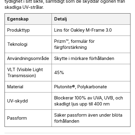
tydlighet i sitt sikte, samtidigt som de skyddar ögonen från
skadliga UV-strålar.
Egenskap
Detalj
Produkttyp
Lins för Oakley M-Frame 3.0
Prizm™, formulär för
Teknologi
färgförstärkning
Användningsområde
Skytte i mörkare förhållanden
VLT (Visible Light
45%
Transmission)
Material
Plutonite®, Polykarbonate
Blockerar 100% av UVA, UVB, och
UV-skydd
skadligt ljus upp till 400 nm
Säker passform även under blöta
Passform
förhållanden