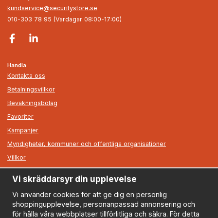
kundservice@securitystore.se
010-303 78 95 (Vardagar 08:00-17:00)
Handla
Kontakta oss
Betalningsvillkor
Bevakningsbolag
Favoriter
Kampanjer
Myndigheter, kommuner och offentliga organisationer
Villkor
Vi skräddarsyr din upplevelse
Information
Om oss
Vi använder cookies för att ge dig en personlig
shoppingupplevelse, personanpassad annonsering och
Nyheter
för hålla våra webbplatser tillförlitliga och säkra. För detta