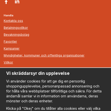
Handla
Kontakta oss
Betalningsvillkor
Bevakningsbolag
Favoriter
Kampanjer
Myndigheter, kommuner och offentliga organisationer
Villkor
Vi skräddarsyr din upplevelse
Information
Om oss
Vi använder cookies för att ge dig en personlig
shoppingupplevelse, personanpassad annonsering och
Nyheter
för hålla våra webbplatser tillförlitliga och säkra. För detta
Nyhetsbrev
ändamål samlar vi in information om användarna, deras
Logga in
mönster och deras enheter.
Om cookies
Klicka på "Okej" om du tillåter alla cookies eller välj vilka