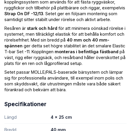
kopplingssystem som används för att fästa ryggväskor,
ryggfickor och tillbehör på plattbärare och riggar, exempelvis
Strap On DF -12/13
. Setet ger en följsam montering som
samtidigt sitter stabilt under rörelse och aktivt arbete.
Resåren är
stark och hård
för att minimera oönskad rörelse i
systemet, men tillräckligt elastisk för att behålla komfort och
rörelsefrihet. Med sin bredd på
40 mm och 40 mm-
spännen
ger detta set högre stabilitet än det smalare Elastic
T-bar Set -11. Kopplingen
monteras i befintliga fästband
på
väst, rigg eller ryggsäck, och resårband håller överskottet på
plats för en ren och lågprofilerad setup.
Setet passar MOLLE/PALS-baserade bärsystem och lämpar
sig för professionella användare, till exempel inom polis och
som skyddsvakt, där utrustningen måste vara både säkert
förankrad och bekväm att bära.
Specifikationer
Längd
4 × 25 cm
Bredd
40 mm