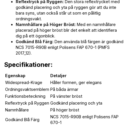
Reflextryck på Ryggen:
Den stora reflextrycket med
godkänd placering och yta på ryggen gör att du inte
bara syns, utan också står ut som en pålitlig
ordningsvakt.
Namnhållare på Höger Bröst:
Med en namnhållare
placerad på höger bröst blir det enkelt att identifiera
dig på ett ögonblick.
Godkänd Blå Färg:
Den använda blå färgen är godkänd
NCS 7015-R90B enligt Polisens FAP 670-1 (PMFS
2017_12).
Specifikationer:
Egenskap
Detaljer
Widespread-Krage
Håller formen, ger elegans
Ordningsvaktsemblem
På båda ärmar
Funktionsbeteckning
På vänster bröst
Reflextryck på Ryggen
Godkänd placering och yta
Namnhållare
På höger bröst
NCS 7015-R90B enligt Polisens FAP
Godkänd Blå Färg
670-1