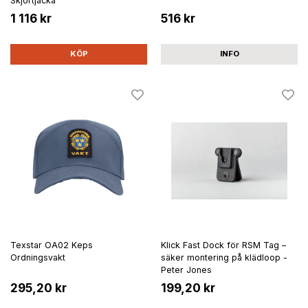
Skjortjacka
1 116 kr
516 kr
KÖP
INFO
Texstar OA02 Keps
Klick Fast Dock för RSM Tag –
Ordningsvakt
säker montering på klädloop -
Peter Jones
295,20 kr
199,20 kr