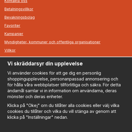
Kontakta oss
Betalningsvillkor
Bevakningsbolag
Favoriter
Kampanjer
Myndigheter, kommuner och offentliga organisationer
Villkor
Vi skräddarsyr din upplevelse
Information
Om oss
Vi använder cookies för att ge dig en personlig
shoppingupplevelse, personanpassad annonsering och
Nyheter
för hålla våra webbplatser tillförlitliga och säkra. För detta
Nyhetsbrev
ändamål samlar vi in information om användarna, deras
Logga in
mönster och deras enheter.
Om cookies
Klicka på "Okej" om du tillåter alla cookies eller välj vilka
cookies du tillåter och vilka du vill stänga av genom att
Cookie inställningar
klicka på "Inställningar" nedan.
Policy
FAQ