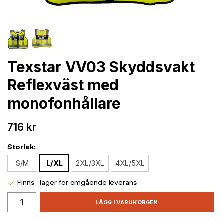
Texstar VV03 Skyddsvakt
Reflexväst med
monofonhållare
716 kr
Storlek:
S/M
L/XL
2XL/3XL
4XL/5XL
Finns i lager för omgående leverans
LÄGG I VARUKORGEN