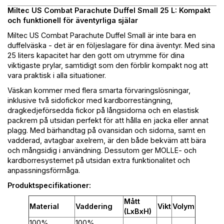
Miltec US Combat Parachute Duffel Small 25 L: Kompakt
och funktionell för äventyrliga själar
Miltec US Combat Parachute Duffel Small är inte bara en
duffelväska - det är en följeslagare för dina äventyr. Med sina
25 liters kapacitet har den gott om utrymme för dina
viktigaste prylar, samtidigt som den förblir kompakt nog att
vara praktisk i alla situationer.
Väskan kommer med flera smarta förvaringslösningar,
inklusive två sidofickor med kardborrestängning,
dragkedjeförsedda fickor på långsidorna och en elastisk
packrem på utsidan perfekt för att hålla en jacka eller annat
plagg. Med bärhandtag på ovansidan och sidorna, samt en
vadderad, avtagbar axelrem, är den både bekväm att bära
och mångsidig i användning. Dessutom ger MOLLE- och
kardborresystemet på utsidan extra funktionalitet och
anpassningsförmåga.
Produktspecifikationer:
Mått
Material
Vaddering
Vikt
Volym
(LxBxH)
100%
100%