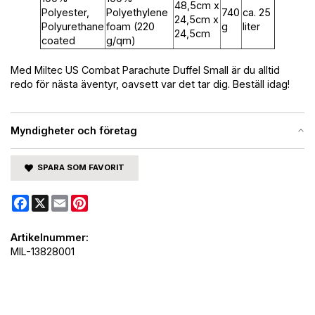
48,5cm x
Polyester,
Polyethylene
740
ca. 25
24,5cm x
Polyurethane
foam (220
g
liter
24,5cm
coated
g/qm)
Med Miltec US Combat Parachute Duffel Small är du alltid
redo för nästa äventyr, oavsett var det tar dig. Beställ idag!
Myndigheter och företag
SPARA SOM FAVORIT
Facebook
X
Email
Pinterest
Artikelnummer:
MIL-13828001