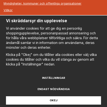
Myndigheter, kommuner och offentliga organisationer
Villkor
Vi skräddarsyr din upplevelse
Information
Om oss
Vi använder cookies för att ge dig en personlig
shoppingupplevelse, personanpassad annonsering och
Nyheter
för hålla våra webbplatser tillförlitliga och säkra. För detta
Nyhetsbrev
ändamål samlar vi in information om användarna, deras
Logga in
mönster och deras enheter.
Om cookies
Klicka på "Okej" om du tillåter alla cookies eller välj vilka
cookies du tillåter och vilka du vill stänga av genom att
Cookie inställningar
klicka på "Inställningar" nedan.
Policy
FAQ
INSTÄLLNINGAR
Prenumerera på nyhetsbrevet för våra bästa erbjudanden
och nyheter!
ENDAST NÖDVÄNDIGA
E-
postadress
OKEJ
De uppgifter du matar in kommer endast användas till våra nyhetsbrev.