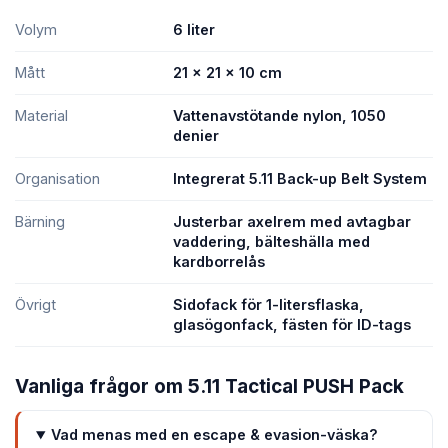
Volym
6 liter
Mått
21 × 21 × 10 cm
Material
Vattenavstötande nylon, 1050
denier
Organisation
Integrerat 5.11 Back-up Belt System
Bärning
Justerbar axelrem med avtagbar
vaddering, bälteshälla med
kardborrelås
Övrigt
Sidofack för 1-litersflaska,
glasögonfack, fästen för ID-tags
Vanliga frågor om 5.11 Tactical PUSH Pack
Vad menas med en escape & evasion-väska?