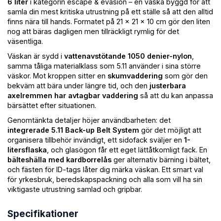
6 liter
i kategorin escape & evasion – en väska byggd för att
samla din mest kritiska utrustning på ett ställe så att den alltid
finns nära till hands. Formatet på 21 × 21 × 10 cm gör den liten
nog att bäras dagligen men tillräckligt rymlig för det
väsentliga.
Väskan är sydd i
vattenavstötande 1050 denier-nylon
,
samma tåliga materialklass som 5.11 använder i sina större
väskor. Mot kroppen sitter en
skumvaddering
som gör den
bekväm att bära under längre tid, och den
justerbara
axelremmen har avtagbar vaddering
så att du kan anpassa
bärsättet efter situationen.
Genomtänkta detaljer höjer användbarheten: det
integrerade 5.11 Back-up Belt System
gör det möjligt att
organisera tillbehör invändigt, ett sidofack sväljer en
1-
litersflaska
, och glasögon får ett eget lättåtkomligt fack. En
bälteshälla med kardborrelås
ger alternativ bärning i bältet,
och fästen för ID-tags låter dig märka väskan. Ett smart val
för yrkesbruk, beredskapspackning och alla som vill ha sin
viktigaste utrustning samlad och gripbar.
Specifikationer