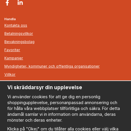
Handla
Kontakta oss
Betalningsvillkor
Bevakningsbolag
Favoriter
Kampanjer
Myndigheter, kommuner och offentliga organisationer
Villkor
Vi skräddarsyr din upplevelse
Information
Om oss
Vi använder cookies för att ge dig en personlig
shoppingupplevelse, personanpassad annonsering och
Nyheter
för hålla våra webbplatser tillförlitliga och säkra. För detta
Nyhetsbrev
ändamål samlar vi in information om användarna, deras
Logga in
mönster och deras enheter.
Om cookies
Klicka på "Okej" om du tillåter alla cookies eller välj vilka