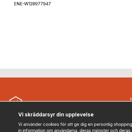
ENE-W128977947
B
Vi skräddarsyr din upplevelse
Security Store Sweden AB (559430-0914)
Vi använder cookies för att ge dig en personlig shopping
kundservice@securitystore.se
in information om användarna, deras mönster och deras 
010-303 78 95 (Vardagar 08:00-17:00)