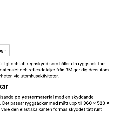
ag
litligt och lätt regnskydd som håller din ryggsäck torr
materialet och reflexdetaljer från 3M gör dig dessutom
rheten vid utomhusaktiviteter.
kar
vvisande
polyestermaterial
med en skyddande
a. Det passar ryggsäckar med mått upp till
360 × 520 ×
 vare den elastiska kanten formas skyddet tätt runt