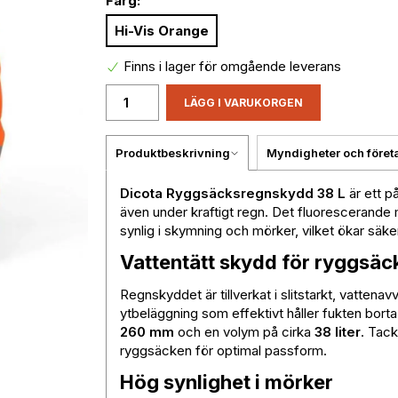
Färg:
Hi-Vis Orange
Finns i lager för omgående leverans
LÄGG I VARUKORGEN
Produktbeskrivning
Myndigheter och föret
Dicota Ryggsäcksregnskydd 38 L
är ett på
även under kraftigt regn. Det fluorescerande 
synlig i skymning och mörker, vilket ökar säke
Vattentätt skydd för ryggsäc
Regnskyddet är tillverkat i slitstarkt, vattena
ytbeläggning som effektivt håller fukten bort
260 mm
och en volym på cirka
38 liter
. Tack
ryggsäcken för optimal passform.
Hög synlighet i mörker