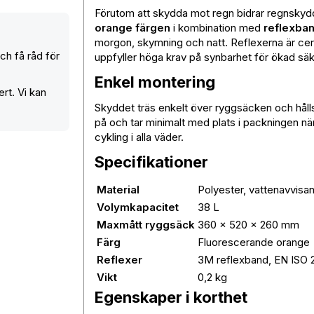
Förutom att skydda mot regn bidrar regnskydde
orange färgen
i kombination med
reflexban
morgon, skymning och natt. Reflexerna är cert
h få råd för
uppfyller höga krav på synbarhet för ökad säk
Enkel montering
rt. Vi kan
Skyddet träs enkelt över ryggsäcken och hålls 
på och tar minimalt med plats i packningen när
cykling i alla väder.
Specifikationer
Material
Polyester, vattenavvisa
Volymkapacitet
38 L
Maxmått ryggsäck
360 × 520 × 260 mm
Färg
Fluorescerande orange
Reflexer
3M reflexband, EN ISO 2
Vikt
0,2 kg
Egenskaper i korthet