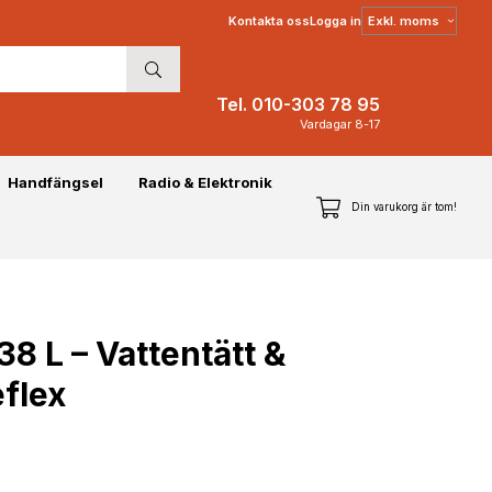
Välj
Kontakta oss
Logga in
moms
Tel. 010-303 78 95
Vardagar 8-17
Handfängsel
Radio & Elektronik
Din varukorg är tom!
 L – Vattentätt &
flex