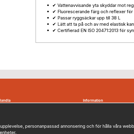
✔ Vattenavvisande yta skyddar mot reg
✔ Fluorescerande färg och reflexer för 
✔ Passar ryggsäckar upp till 38 L
✔ Lätt att ta på och av med elastisk kan
✔ Certifierad EN ISO 20471:2013 för sy
Handla
Information
Kontakta oss
Om oss
etalningsvillkor
Nyheter
Bevakningsbolag
Nyhetsbrev
upplevelse, personanpassad annonsering och för hålla våra webbplat
enheter.
Favoriter
Logga in