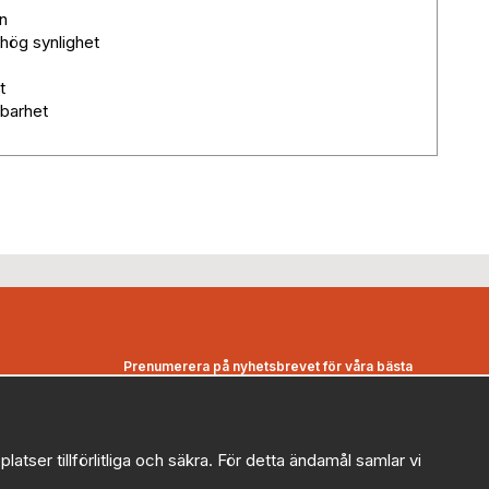
n
hög synlighet
t
nbarhet
Prenumerera på nyhetsbrevet för våra bästa
erbjudanden och nyheter!
E-
postadress
ser tillförlitliga och säkra. För detta ändamål samlar vi
De uppgifter du matar in kommer endast användas till våra
nyhetsbrev.