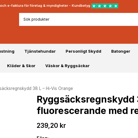
rt och e-faktura för företag & myndigheter - Kundbetyg
ustning
Tjänstehundar
Personligt Skydd
Batonger
Kläder & Skor
Väskor & Ryggsäckar
säcksregnskydd 38 L – Hi-Vis Orange
Ryggsäcksregnskydd 38
fluorescerande med re
239,20 kr