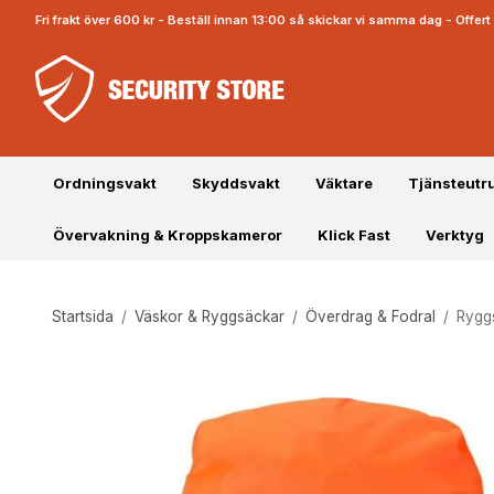
Fri frakt över 600 kr - Beställ innan 13:00 så skickar vi samma dag - Offe
Ordningsvakt
Skyddsvakt
Väktare
Tjänsteutr
Övervakning & Kroppskameror
Klick Fast
Verktyg
Startsida
/
Väskor & Ryggsäckar
/
Överdrag & Fodral
/
Rygg