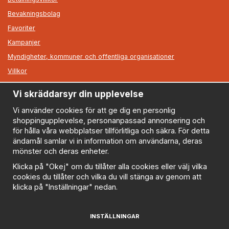
Bevakningsbolag
Favoriter
Kampanjer
Myndigheter, kommuner och offentliga organisationer
Villkor
Vi skräddarsyr din upplevelse
Information
Om oss
Vi använder cookies för att ge dig en personlig
shoppingupplevelse, personanpassad annonsering och
Nyheter
för hålla våra webbplatser tillförlitliga och säkra. För detta
Nyhetsbrev
ändamål samlar vi in information om användarna, deras
Logga in
mönster och deras enheter.
Om cookies
Klicka på "Okej" om du tillåter alla cookies eller välj vilka
cookies du tillåter och vilka du vill stänga av genom att
Cookie inställningar
klicka på "Inställningar" nedan.
Policy
FAQ
INSTÄLLNINGAR