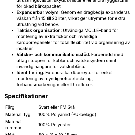
utrustningsvästar, skyddsvästar eller andra ryggsäckar
för ökad bärkapacitet.
Expanderbar volym:
Genom en dragkedja expanderas
väskan från 15 till 20 liter, vilket ger utrymme för extra
utrustning vid behov.
Taktisk organisation:
Utvändiga MOLLE-band för
montering av extra fickor och invändiga
kardborrepaneler för total flexibilitet vid organisering av
insatser.
Vätske- och kommunikationsstöd:
Förberedd med
uttag i toppen för kablar och vätskesystem samt
invändig hängare för vätskeblåsa.
Identifiering:
Exteriöra kardborreytor för enkel
montering av myndighetsbeteckning,
förbandsmarkeringar eller IR-reflexer.
Specifikationer
Färg
Svart eller FM Grå
Material, tyg
100% Polyamid (PU-belagd)
Material,
100% Polyester
remmar
Mått
50 x 31 x 10-15 cm