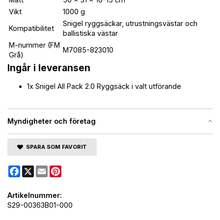
Vikt
1000 g
Snigel ryggsäckar, utrustningsvästar och
Kompatibilitet
ballistiska västar
M-nummer (FM
M7085-823010
Grå)
Ingår i leveransen
1x Snigel All Pack 2.0 Ryggsäck i valt utförande
Myndigheter och företag
SPARA SOM FAVORIT
Facebook
X
Email
Pinterest
Artikelnummer:
S29-00363B01-000