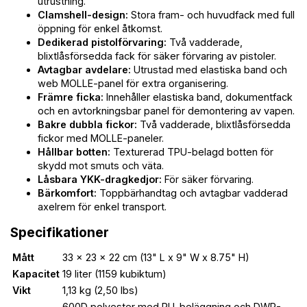
utrustning.
Clamshell-design:
Stora fram- och huvudfack med full
öppning för enkel åtkomst.
Dedikerad pistolförvaring:
Två vadderade,
blixtlåsförsedda fack för säker förvaring av pistoler.
Avtagbar avdelare:
Utrustad med elastiska band och
web MOLLE-panel för extra organisering.
Främre ficka:
Innehåller elastiska band, dokumentfack
och en avtorkningsbar panel för demontering av vapen.
Bakre dubbla fickor:
Två vadderade, blixtlåsförsedda
fickor med MOLLE-paneler.
Hållbar botten:
Texturerad TPU-belagd botten för
skydd mot smuts och väta.
Låsbara YKK-dragkedjor:
För säker förvaring.
Bärkomfort:
Toppbärhandtag och avtagbar vadderad
axelrem för enkel transport.
Specifikationer
Mått
33 x 23 x 22 cm (13" L x 9" W x 8.75" H)
Kapacitet
19 liter (1159 kubiktum)
Vikt
1,13 kg (2,50 lbs)
600D polyester med PU-beläggning och DWR-