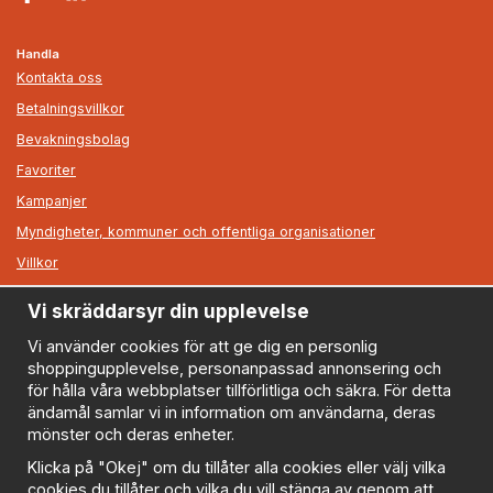
Handla
Kontakta oss
Betalningsvillkor
Bevakningsbolag
Favoriter
Kampanjer
Myndigheter, kommuner och offentliga organisationer
Villkor
Vi skräddarsyr din upplevelse
Information
Om oss
Vi använder cookies för att ge dig en personlig
shoppingupplevelse, personanpassad annonsering och
Nyheter
för hålla våra webbplatser tillförlitliga och säkra. För detta
Nyhetsbrev
ändamål samlar vi in information om användarna, deras
Logga in
mönster och deras enheter.
Om cookies
Klicka på "Okej" om du tillåter alla cookies eller välj vilka
cookies du tillåter och vilka du vill stänga av genom att
Cookie inställningar