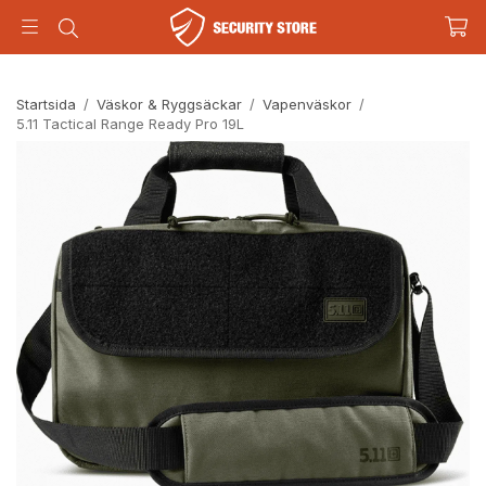
Startsida
/
Väskor & Ryggsäckar
/
Vapenväskor
/
5.11 Tactical Range Ready Pro 19L