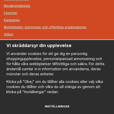
Bevakningsbolag
Favoriter
Kampanjer
Myndigheter, kommuner och offentliga organisationer
Villkor
Vi skräddarsyr din upplevelse
Information
Om oss
Vi använder cookies för att ge dig en personlig
shoppingupplevelse, personanpassad annonsering och
Nyheter
för hålla våra webbplatser tillförlitliga och säkra. För detta
Nyhetsbrev
ändamål samlar vi in information om användarna, deras
Logga in
mönster och deras enheter.
Om cookies
Klicka på "Okej" om du tillåter alla cookies eller välj vilka
cookies du tillåter och vilka du vill stänga av genom att
Cookie inställningar
klicka på "Inställningar" nedan.
Policy
FAQ
INSTÄLLNINGAR
Prenumerera på nyhetsbrevet för våra bästa erbjudanden