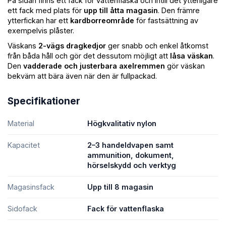
På sidan finns ett fack för vattenflaska och intill det ytterligare
ett fack med plats för
upp till åtta magasin
. Den främre
ytterfickan har ett
kardborreområde
för fastsättning av
exempelvis plåster.
Väskans
2-vägs dragkedjor
ger snabb och enkel åtkomst
från båda håll och gör det dessutom möjligt att
låsa väskan
.
Den
vadderade och justerbara axelremmen
gör väskan
bekväm att bära även när den är fullpackad.
Specifikationer
Material
Högkvalitativ nylon
Kapacitet
2–3 handeldvapen samt
ammunition, dokument,
hörselskydd och verktyg
Magasinsfack
Upp till 8 magasin
Sidofack
Fack för vattenflaska