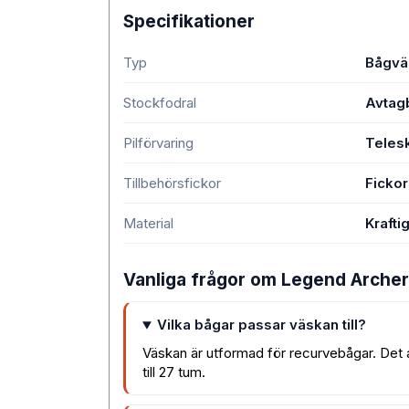
Specifikationer
Typ
Bågvä
Stockfodral
Avtagb
Pilförvaring
Telesk
Tillbehörsfickor
Fickor
Material
Kraft
Vanliga frågor om Legend Arche
Vilka bågar passar väskan till?
Väskan är utformad för recurvebågar. Det
till 27 tum.