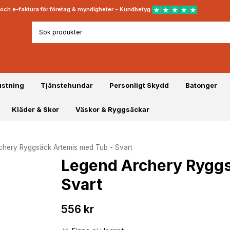
rt och e-faktura för företag & myndigheter - Kundbetyg
ustning
Tjänstehundar
Personligt Skydd
Batonger
Kläder & Skor
Väskor & Ryggsäckar
chery Ryggsäck Artemis med Tub - Svart
Legend Archery Ryggs
Svart
556 kr