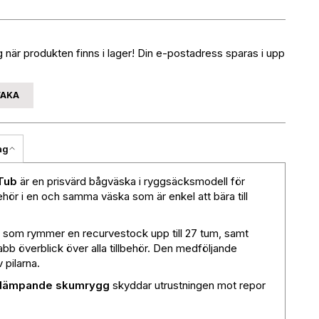
när produkten finns i lager! Din e-postadress sparas i upp
VAKA
ag
Tub
är en prisvärd bågväska i ryggsäcksmodell för
ehör i en och samma väska som är enkel att bära till
som rymmer en recurvestock upp till 27 tum, samt
b överblick över alla tillbehör. Den medföljande
 pilarna.
tdämpande skumrygg
skyddar utrustningen mot repor