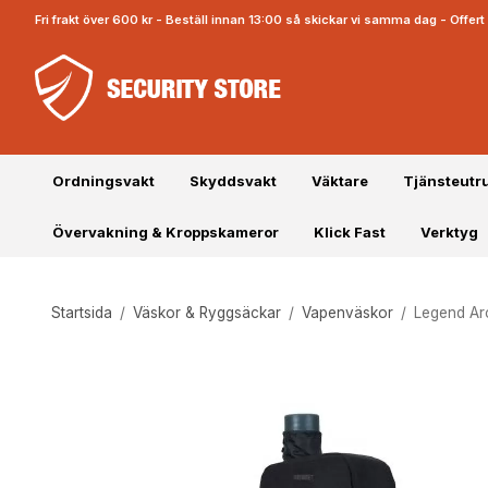
Fri frakt över 600 kr - Beställ innan 13:00 så skickar vi samma dag - Offe
Ordningsvakt
Skyddsvakt
Väktare
Tjänsteutr
Övervakning & Kroppskameror
Klick Fast
Verktyg
Startsida
/
Väskor & Ryggsäckar
/
Vapenväskor
/
Legend Ar