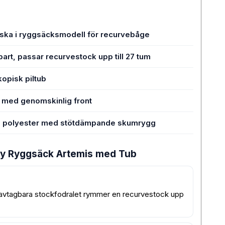
ska i ryggsäcksmodell för recurvebåge
art, passar recurvestock upp till 27 tum
opisk piltub
 med genomskinlig front
ig polyester med stötdämpande skumrygg
ry Ryggsäck Artemis med Tub
 avtagbara stockfodralet rymmer en recurvestock upp