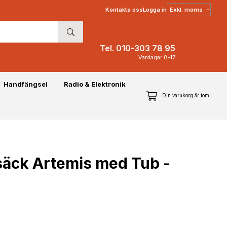
Välj
Kontakta oss
Logga in
moms
Tel. 010-303 78 95
Vardagar 8-17
Handfängsel
Radio & Elektronik
Din varukorg är tom!
äck Artemis med Tub -