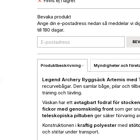
Finns ej i lagret
Bevaka produkt
Ange din e-postadress nedan så meddelar vi dig 
till 180 dagar.
BE
Produktbeskrivning
Myndigheter och föret
Legend Archery Ryggsäck Artemis med 
recurvebågar. Den samlar båge, pilar och tillb
träning och tävling.
Väskan har ett
avtagbart fodral för stocken
fickor med genomskinlig front
som ger snab
teleskopiska piltuben
ger säker förvaring av
Konstruktionen i
kraftig polyester
med
stö
och stötar under transport.