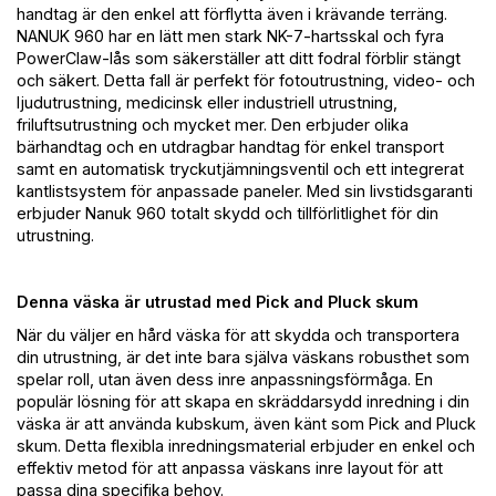
handtag är den enkel att förflytta även i krävande terräng.
NANUK 960 har en lätt men stark NK-7-hartsskal och fyra
PowerClaw-lås som säkerställer att ditt fodral förblir stängt
och säkert. Detta fall är perfekt för fotoutrustning, video- och
ljudutrustning, medicinsk eller industriell utrustning,
friluftsutrustning och mycket mer. Den erbjuder olika
bärhandtag och en utdragbar handtag för enkel transport
samt en automatisk tryckutjämningsventil och ett integrerat
kantlistsystem för anpassade paneler. Med sin livstidsgaranti
erbjuder Nanuk 960 totalt skydd och tillförlitlighet för din
utrustning.
Denna väska är utrustad med Pick and Pluck skum
När du väljer en hård väska för att skydda och transportera
din utrustning, är det inte bara själva väskans robusthet som
spelar roll, utan även dess inre anpassningsförmåga. En
populär lösning för att skapa en skräddarsydd inredning i din
väska är att använda kubskum, även känt som Pick and Pluck
skum. Detta flexibla inredningsmaterial erbjuder en enkel och
effektiv metod för att anpassa väskans inre layout för att
passa dina specifika behov.