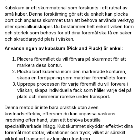
Kubskum är ett skummaterial som förskurits i ett rutnät av
små kuber. Denna förskärning gör att du enkelt kan plocka
bort och anpassa skummet utan att behöva använda verktyg
eller specialkunskaper. Du bestämmer helt enkelt vilken form
och storlek som behövs för att dina föremål ska få en säker
och skräddarsydd plats i väskan.
Användningen av kubskum (Pick and Pluck) är enkel:
Placera föremålet du vill förvara på skummet för att
markera dess kontur.
Plocka bort kuberna inom den markerade konturen,
skapa en fördjupning som matchar föremålets form.
Upprepa processen för varje föremål du vill förvara i
väskan, skapa individuella fack som håller varje del på
plats och minimerar rörelse under transport.
Denna metod är inte bara praktisk utan även
kostnadseffektiv, eftersom du kan anpassa väskans
inredning efter hand, utan att behöva beställa
specialtillverkade inlägg. Kubskummet skyddar effektivt dina
föremål mot stötar, vibrationer och tryck, vilket är särskilt
viktigt vid transport av känslig utrustning.