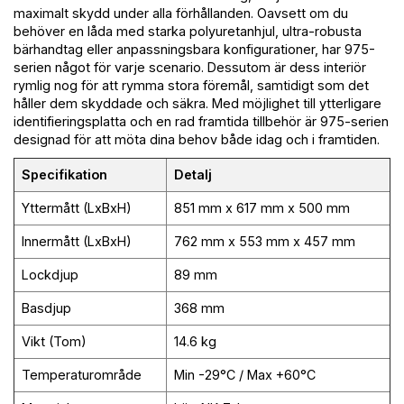
maximalt skydd under alla förhållanden. Oavsett om du
behöver en låda med starka polyuretanhjul, ultra-robusta
bärhandtag eller anpassningsbara konfigurationer, har 975-
serien något för varje scenario. Dessutom är dess interiör
rymlig nog för att rymma stora föremål, samtidigt som det
håller dem skyddade och säkra. Med möjlighet till ytterligare
identifieringsplatta och en rad framtida tillbehör är 975-serien
designad för att möta dina behov både idag och i framtiden.
Specifikation
Detalj
Yttermått (LxBxH)
851 mm x 617 mm x 500 mm
Innermått (LxBxH)
762 mm x 553 mm x 457 mm
Lockdjup
89 mm
Basdjup
368 mm
Vikt (Tom)
14.6 kg
Temperaturområde
Min -29°C / Max +60°C