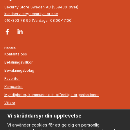
Security Store Sweden AB (559430-0914)
kundservice@securitystore.se
010-303 78 95 (Vardagar 08:00-17:00)
Handla
Kontakta oss
Betalningsvillkor
Bevakningsbolag
Favoriter
Kampanjer
Myndigheter, kommuner och offentliga organisationer
Villkor
Vi skräddarsyr din upplevelse
Information
Om oss
Vi använder cookies för att ge dig en personlig