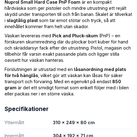
Nuprol Small Hard Case PnP Foam
är en kompakt
hårdväska som ger pistoler och mindre utrustning ett rejält
skydd under transporten till och från banan. Skalet är tillverkat
i
slagtålig plast
som tar emot stötar och tryck, så att
innehållet kommer fram helt utan skador.
Väskan levereras med
Pick and Pluck-skum
(PnP) – en
förskuren skuminredning där du plockar bort kuber för hand
och skräddarsyr fack efter din utrustning. Pistol, magasin och
tillbehör får varsin exakt passande plats och ligger stilla
oavsett hur väskan hanteras.
Förslutningen är utrustad med en
låsanordning med plats
för två hänglås
, vilket gör att väskan kan låsas för säker
transport och förvaring. Med en egenvikt på endast
850
gram
är det ett smidigt format som enkelt följer med i bilen
eller packas ner i en större väska.
Specifikationer
Yttermått
310 × 249 × 80 cm
Innermått
304 × 192 × 71 cm