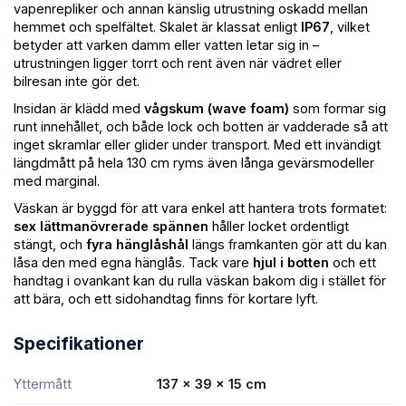
vapenrepliker och annan känslig utrustning oskadd mellan
hemmet och spelfältet. Skalet är klassat enligt
IP67
, vilket
betyder att varken damm eller vatten letar sig in –
utrustningen ligger torrt och rent även när vädret eller
bilresan inte gör det.
Insidan är klädd med
vågskum (wave foam)
som formar sig
runt innehållet, och både lock och botten är vadderade så att
inget skramlar eller glider under transport. Med ett invändigt
längdmått på hela 130 cm ryms även långa gevärsmodeller
med marginal.
Väskan är byggd för att vara enkel att hantera trots formatet:
sex lättmanövrerade spännen
håller locket ordentligt
stängt, och
fyra hänglåshål
längs framkanten gör att du kan
låsa den med egna hänglås. Tack vare
hjul i botten
och ett
handtag i ovankant kan du rulla väskan bakom dig i stället för
att bära, och ett sidohandtag finns för kortare lyft.
Specifikationer
Yttermått
137 × 39 × 15 cm