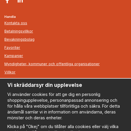
Handla
Kontakta oss
Betalningsvillkor
Bevakningsbolag
Favoriter
Kampanjer
Myndigheter, kommuner och offentliga organisationer
Villkor
Vi skräddarsyr din upplevelse
Information
Om oss
Vi använder cookies för att ge dig en personlig
shoppingupplevelse, personanpassad annonsering och
Nyheter
för hålla våra webbplatser tillförlitliga och säkra. För detta
Nyhetsbrev
ändamål samlar vi in information om användarna, deras
Logga in
mönster och deras enheter.
Om cookies
Klicka på "Okej" om du tillåter alla cookies eller välj vilka